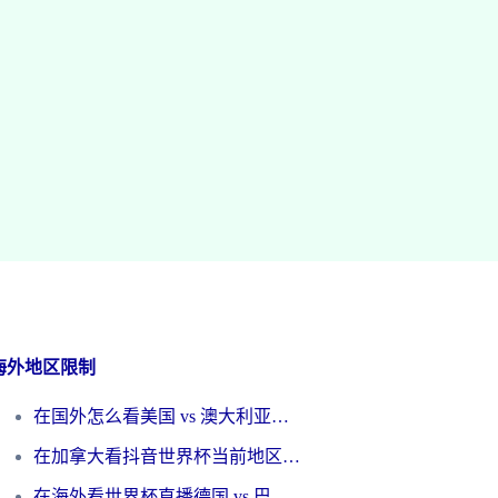
海外地区限制
在国外怎么看美国 vs 澳大利亚世界杯直播？海外党必藏的中文解说观赛指南
在加拿大看抖音世界杯当前地区不可播放？海外党体育观赛终极指南
在海外看世界杯直播德国 vs 巴拉圭当前IP受限制？这篇指南帮你轻松解决地区限制