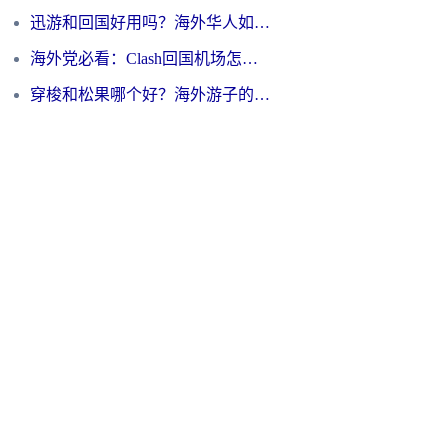
迅游和回国好用吗？海外华人如何选择靠谱的回国加速器
海外党必看：Clash回国机场怎么选？一篇搞定无缝访问国内资源的全攻略
穿梭和松果哪个好？海外游子的数字归乡路，到底该怎么选