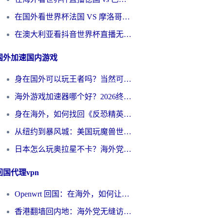
在国外看世界杯法国 VS 摩洛哥仅限中国大陆？别让地域限制拦下你的欢呼
在澳大利亚看抖音世界杯直播无法播放？海外党体育观赛终极指南来了！
国外加速国内游戏
身在国外可以玩王者吗？当然可以，但你需要这份“加速”指南
海外游戏加速器哪个好？2026终极指南帮你畅玩国服+解决卡顿难题
身在海外，如何找回《反恐精英：全球攻势》国服的丝滑手感？一份给你的终极指南
从纽约到暴风城：美国玩魔兽世界，如何找到你的最佳网络航线
日本怎么玩奥拉星不卡？海外党国服游戏加速器选择全攻略
回国代理vpn
Openwrt 回国：在海外，如何让家的网络触手可及
香港翻墙回内地：海外党无缝访问国内资源的加速器选择全攻略