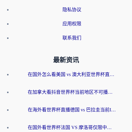
隐私协议
应用权限
联系我们
最新资讯
在国外怎么看美国 vs 澳大利亚世界杯直播？海外党必藏的中文解说观赛指南
在加拿大看抖音世界杯当前地区不可播放？海外党体育观赛终极指南
在海外看世界杯直播德国 vs 巴拉圭当前IP受限制？这篇指南帮你轻松解决地区限制
在国外看世界杯法国 VS 摩洛哥仅限中国大陆？别让地域限制拦下你的欢呼