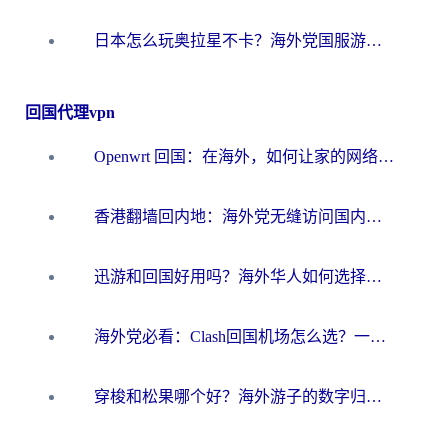
日本怎么玩奥拉星不卡？海外党国服游戏加速器选择全攻略
回国代理vpn
Openwrt 回国：在海外，如何让家的网络触手可及
香港翻墙回内地：海外党无缝访问国内资源的加速器选择全攻略
迅游和回国好用吗？海外华人如何选择靠谱的回国加速器
海外党必看：Clash回国机场怎么选？一篇搞定无缝访问国内资源的全攻略
穿梭和松果哪个好？海外游子的数字归乡路，到底该怎么选