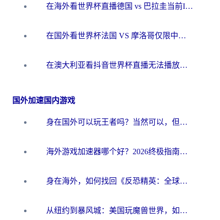
在海外看世界杯直播德国 vs 巴拉圭当前IP受限制？这篇指南帮你轻松解决地区限制
在国外看世界杯法国 VS 摩洛哥仅限中国大陆？别让地域限制拦下你的欢呼
在澳大利亚看抖音世界杯直播无法播放？海外党体育观赛终极指南来了！
国外加速国内游戏
身在国外可以玩王者吗？当然可以，但你需要这份“加速”指南
海外游戏加速器哪个好？2026终极指南帮你畅玩国服+解决卡顿难题
身在海外，如何找回《反恐精英：全球攻势》国服的丝滑手感？一份给你的终极指南
从纽约到暴风城：美国玩魔兽世界，如何找到你的最佳网络航线