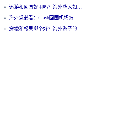
迅游和回国好用吗？海外华人如何选择靠谱的回国加速器
海外党必看：Clash回国机场怎么选？一篇搞定无缝访问国内资源的全攻略
穿梭和松果哪个好？海外游子的数字归乡路，到底该怎么选