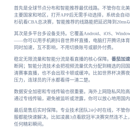
首先是全球节点分布和智能推荐最优线路。不管你在北美
主要国家和地区，打开APP后无需手动选择，系统会自
杉矶看CBA总决赛，智能推荐的线路能把延迟降到20m
其次是多平台多设备支持。它覆盖Android、iOS、Win
——你可以用手机刷抖音世界杯直播，电脑打开腾讯体育
同时加速，互不影响，不用切换账号或额外付费。
稳定无限流量和智能分流是看直播的核心保障。
番茄加速
断网；智能分流技术会把视频流量优先分配到精选的回国影
清赛事直播，也不会出现卡顿或缓冲。比如世界杯决赛夜
压力，连球员的汗水都看得一清二楚。
数据安全加密和专线传输也很重要。海外上网隐私风险高
通过专线传输，避免被监听或泄露，你可以放心地用国内
最后是售后实时保障。专业技术团队24小时在线，不管
服都能快速解决。比如凌晨3点看欧冠半决赛突然连不上
任何精彩瞬间。