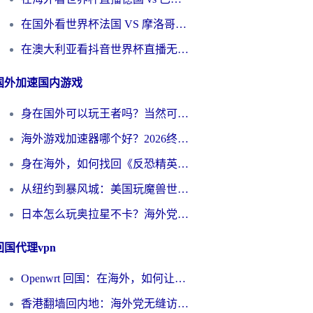
在国外看世界杯法国 VS 摩洛哥仅限中国大陆？别让地域限制拦下你的欢呼
在澳大利亚看抖音世界杯直播无法播放？海外党体育观赛终极指南来了！
国外加速国内游戏
身在国外可以玩王者吗？当然可以，但你需要这份“加速”指南
海外游戏加速器哪个好？2026终极指南帮你畅玩国服+解决卡顿难题
身在海外，如何找回《反恐精英：全球攻势》国服的丝滑手感？一份给你的终极指南
从纽约到暴风城：美国玩魔兽世界，如何找到你的最佳网络航线
日本怎么玩奥拉星不卡？海外党国服游戏加速器选择全攻略
回国代理vpn
Openwrt 回国：在海外，如何让家的网络触手可及
香港翻墙回内地：海外党无缝访问国内资源的加速器选择全攻略