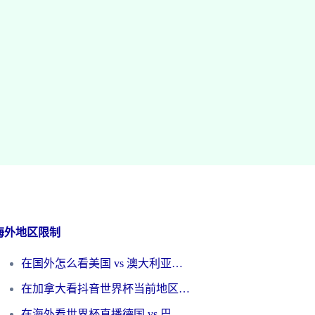
海外地区限制
在国外怎么看美国 vs 澳大利亚世界杯直播？海外党必藏的中文解说观赛指南
在加拿大看抖音世界杯当前地区不可播放？海外党体育观赛终极指南
在海外看世界杯直播德国 vs 巴拉圭当前IP受限制？这篇指南帮你轻松解决地区限制