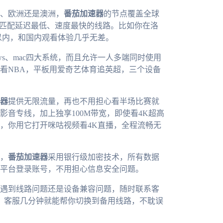
、欧洲还是澳洲，
番茄加速器
的节点覆盖全球
动匹配延迟最低、速度最快的线路。比如你在洛
s以内，和国内观看体验几乎无差。
dows、mac四大系统，而且允许一人多端同时使用
看NBA，平板用爱奇艺体育追英超，三个设备
器
提供无限流量，再也不用担心看半场比赛就
音专线，加上独享100M带宽，即使看4K超高
，你用它打开咪咕视频看4K直播，全程流畅无
，
番茄加速器
采用银行级加密技术，所有数据
平台登录账号，不用担心信息安全问题。
你遇到线路问题还是设备兼容问题，随时联系客
，客服几分钟就能帮你切换到备用线路，不耽误