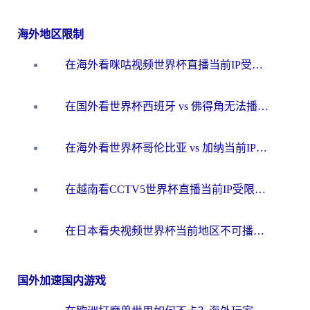
海外地区限制
在海外看咪咕视频世界杯直播当前IP受限制？这篇指南帮你搞定所有体育赛事观看难题
在国外看世界杯西班牙 vs 佛得角无法播放？这篇指南帮你解锁所有中文体育直播
在海外看世界杯哥伦比亚 vs 加纳当前IP受限制？这篇指南帮你流畅看中文解说赛事
在越南看CCTV5世界杯直播当前IP受限制？海外党体育观赛终极指南来了
在日本看央视频世界杯当前地区不可播放？海外党体育观赛终极指南
国外加速国内游戏