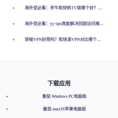
海外党必看：斧牛和快帆TV版哪个好？3分钟选对回国加速器，无缝刷B站、追热剧
海外党必看：yy vpn真能解决回国访问难题？附云极initap测评+免费方案对比
穿梭VPN好用吗？和快滚VPN对比哪个回国效果更好？海外党选回国加速器必看指南
下载应用
番茄 Windows PC电脑版
番茄 macOS苹果电脑版