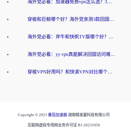
海外党必看：加速器免费vpn怎么选？3步教你无缝访问国内资源
穿梭和巨鲸哪个好？海外党亲测3款回国加速器，教你避开90%的坑
海外党必看：斧牛和快帆TV版哪个好？3分钟选对回国加速器，无缝刷B站、追热剧
海外党必看：yy vpn真能解决回国访问难题？附云极initap测评+免费方案对比
穿梭VPN好用吗？和快滚VPN对比哪个回国效果更好？海外党选回国加速器必看指南
Copyright © 2023
番茄加速器
湖南精准量科技有限公司
互联网虚拟专用网业务许可证 B1-20231050