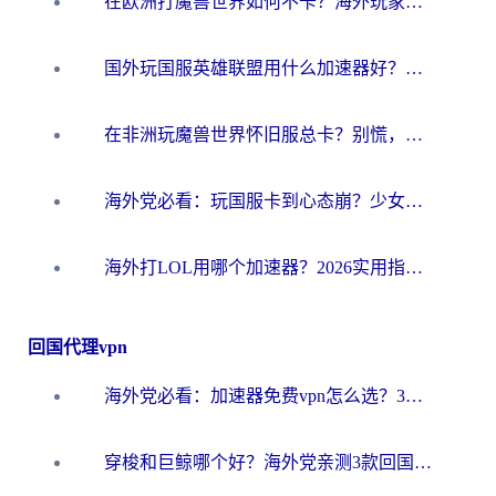
在欧洲打魔兽世界如何不卡？海外玩家的国服游戏加速终极攻略
国外玩国服英雄联盟用什么加速器好？海外党亲测有效的国服游戏加速指南
在非洲玩魔兽世界怀旧服总卡？别慌，这份指南帮你丝滑开荒
海外党必看：玩国服卡到心态崩？少女前线云图计划加速器免费推荐+碧蓝航线足球世界流畅攻略
海外打LOL用哪个加速器？2026实用指南：从延迟到设备适配，一篇解决你的国服游戏痛点
回国代理vpn
海外党必看：加速器免费vpn怎么选？3步教你无缝访问国内资源
穿梭和巨鲸哪个好？海外党亲测3款回国加速器，教你避开90%的坑