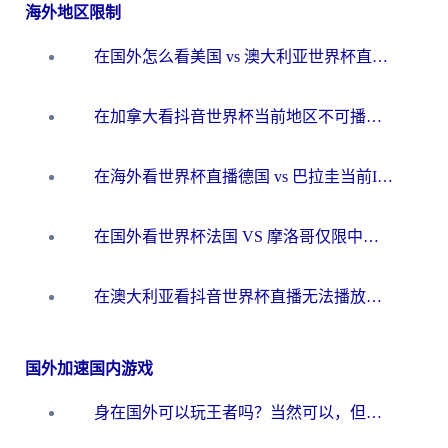
海外地区限制
在国外怎么看美国 vs 澳大利亚世界杯直播？海外党必藏的中文解说观赛指南
在加拿大看抖音世界杯当前地区不可播放？海外党体育观赛终极指南
在海外看世界杯直播德国 vs 巴拉圭当前IP受限制？这篇指南帮你轻松解决地区限制
在国外看世界杯法国 VS 摩洛哥仅限中国大陆？别让地域限制拦下你的欢呼
在澳大利亚看抖音世界杯直播无法播放？海外党体育观赛终极指南来了！
国外加速国内游戏
身在国外可以玩王者吗？当然可以，但你需要这份“加速”指南