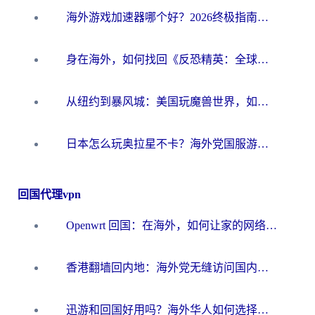
海外游戏加速器哪个好？2026终极指南帮你畅玩国服+解决卡顿难题
身在海外，如何找回《反恐精英：全球攻势》国服的丝滑手感？一份给你的终极指南
从纽约到暴风城：美国玩魔兽世界，如何找到你的最佳网络航线
日本怎么玩奥拉星不卡？海外党国服游戏加速器选择全攻略
回国代理vpn
Openwrt 回国：在海外，如何让家的网络触手可及
香港翻墙回内地：海外党无缝访问国内资源的加速器选择全攻略
迅游和回国好用吗？海外华人如何选择靠谱的回国加速器