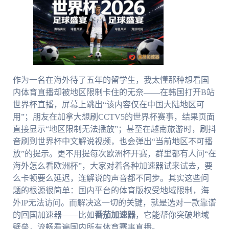
作为一名在海外待了五年的留学生，我太懂那种想看国
内体育直播却被地区限制卡住的无奈——在韩国打开B站
世界杯直播，屏幕上跳出“该内容仅在中国大陆地区可
用”；朋友在加拿大想刷CCTV5的世界杯赛事，结果页面
直接显示“地区限制无法播放”；甚至在越南旅游时，刷抖
音刷到世界杯中文解说视频，也会弹出“当前地区不可播
放”的提示。更不用提每次欧洲杯开赛，群里都有人问“在
海外怎么看欧洲杯”，大家对着各种加速器试来试去，要
么卡顿要么延迟，连解说的声音都不同步。其实这些问
题的根源很简单：国内平台的体育版权受地域限制，海
外IP无法访问。而解决这一切的关键，就是选对一款靠谱
的回国加速器——比如
番茄加速器
，它能帮你突破地域
壁垒，流畅看遍国内所有体育赛事直播。