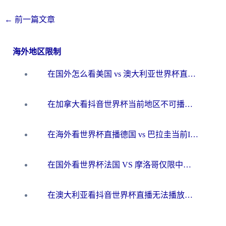
←
前一篇文章
海外地区限制
在国外怎么看美国 vs 澳大利亚世界杯直播？海外党必藏的中文解说观赛指南
在加拿大看抖音世界杯当前地区不可播放？海外党体育观赛终极指南
在海外看世界杯直播德国 vs 巴拉圭当前IP受限制？这篇指南帮你轻松解决地区限制
在国外看世界杯法国 VS 摩洛哥仅限中国大陆？别让地域限制拦下你的欢呼
在澳大利亚看抖音世界杯直播无法播放？海外党体育观赛终极指南来了！