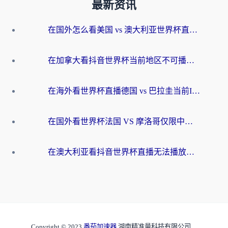
最新资讯
在国外怎么看美国 vs 澳大利亚世界杯直播？海外党必藏的中文解说观赛指南
在加拿大看抖音世界杯当前地区不可播放？海外党体育观赛终极指南
在海外看世界杯直播德国 vs 巴拉圭当前IP受限制？这篇指南帮你轻松解决地区限制
在国外看世界杯法国 VS 摩洛哥仅限中国大陆？别让地域限制拦下你的欢呼
在澳大利亚看抖音世界杯直播无法播放？海外党体育观赛终极指南来了！
Copyright © 2023
番茄加速器
湖南精准量科技有限公司