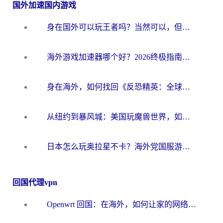
国外加速国内游戏
身在国外可以玩王者吗？当然可以，但你需要这份“加速”指南
海外游戏加速器哪个好？2026终极指南帮你畅玩国服+解决卡顿难题
身在海外，如何找回《反恐精英：全球攻势》国服的丝滑手感？一份给你的终极指南
从纽约到暴风城：美国玩魔兽世界，如何找到你的最佳网络航线
日本怎么玩奥拉星不卡？海外党国服游戏加速器选择全攻略
回国代理vpn
Openwrt 回国：在海外，如何让家的网络触手可及