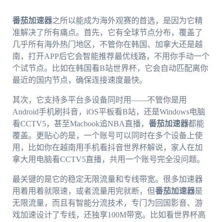
番茄加速器
之所以能成为海外观赛的首选，是因为它精
准解决了所有痛点。首先，它有全球节点分布，覆盖了
几乎所有海外热门地区，不管你在韩国、加拿大还是越
南，打开APP后它会智能推荐最优线路，不用你手动一个
个试节点。比如在韩国看B站世界杯，它会自动匹配离你
最近的国内节点，确保连接速度最快。
其次，它支持多平台多设备同时用——不管你是用
Android手机刷抖音，iOS平板看B站，还是Windows电脑
看CCTV5，甚至Macbook追NBA直播，
番茄加速器
都能
覆盖。更贴心的是，一个账号可以同时在多个设备上使
用，比如你在越南用手机看抖音世界杯解说，家人在加
拿大用电脑看CCTV5直播，共用一个账号完全没问题。
最关键的是它的稳定无限流量和专线带宽。很多加速器
用着用着就限速，或者流量用完就断，但
番茄加速器
是
无限流量，而且有智能分流技术，专门为回国影音、游
戏加速设计了专线，还独享100M带宽。比如看世界杯高