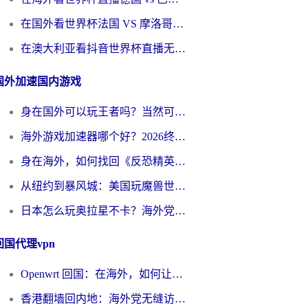
在国外看世界杯法国 VS 摩洛哥仅限中国大陆？别让地域限制拦下你的欢呼
在澳大利亚看抖音世界杯直播无法播放？海外党体育观赛终极指南来了！
国外加速国内游戏
身在国外可以玩王者吗？当然可以，但你需要这份“加速”指南
海外游戏加速器哪个好？2026终极指南帮你畅玩国服+解决卡顿难题
身在海外，如何找回《反恐精英：全球攻势》国服的丝滑手感？一份给你的终极指南
从纽约到暴风城：美国玩魔兽世界，如何找到你的最佳网络航线
日本怎么玩奥拉星不卡？海外党国服游戏加速器选择全攻略
回国代理vpn
Openwrt 回国：在海外，如何让家的网络触手可及
香港翻墙回内地：海外党无缝访问国内资源的加速器选择全攻略