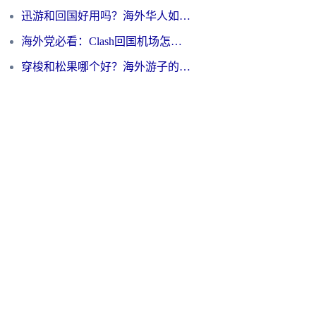
迅游和回国好用吗？海外华人如何选择靠谱的回国加速器
海外党必看：Clash回国机场怎么选？一篇搞定无缝访问国内资源的全攻略
穿梭和松果哪个好？海外游子的数字归乡路，到底该怎么选