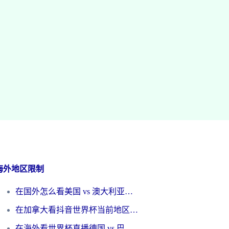
海外地区限制
在国外怎么看美国 vs 澳大利亚世界杯直播？海外党必藏的中文解说观赛指南
在加拿大看抖音世界杯当前地区不可播放？海外党体育观赛终极指南
在海外看世界杯直播德国 vs 巴拉圭当前IP受限制？这篇指南帮你轻松解决地区限制