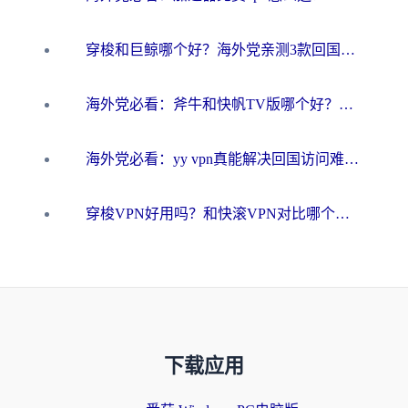
穿梭和巨鲸哪个好？海外党亲测3款回国加速器，教你避开90%的坑
海外党必看：斧牛和快帆TV版哪个好？3分钟选对回国加速器，无缝刷B站、追热剧
海外党必看：yy vpn真能解决回国访问难题？附云极initap测评+免费方案对比
穿梭VPN好用吗？和快滚VPN对比哪个回国效果更好？海外党选回国加速器必看指南
下载应用