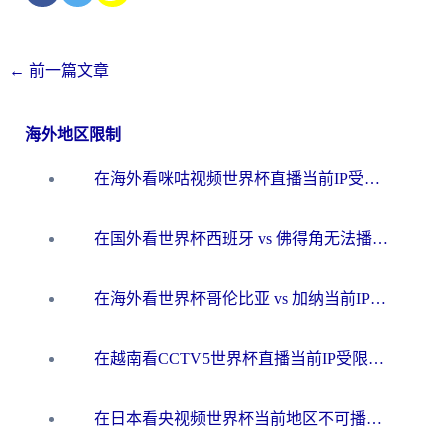
←
前一篇文章
海外地区限制
在海外看咪咕视频世界杯直播当前IP受限制？这篇指南帮你搞定所有体育赛事观看难题
在国外看世界杯西班牙 vs 佛得角无法播放？这篇指南帮你解锁所有中文体育直播
在海外看世界杯哥伦比亚 vs 加纳当前IP受限制？这篇指南帮你流畅看中文解说赛事
在越南看CCTV5世界杯直播当前IP受限制？海外党体育观赛终极指南来了
在日本看央视频世界杯当前地区不可播放？海外党体育观赛终极指南