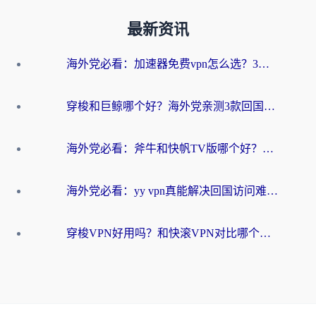
最新资讯
海外党必看：加速器免费vpn怎么选？3步教你无缝访问国内资源
穿梭和巨鲸哪个好？海外党亲测3款回国加速器，教你避开90%的坑
海外党必看：斧牛和快帆TV版哪个好？3分钟选对回国加速器，无缝刷B站、追热剧
海外党必看：yy vpn真能解决回国访问难题？附云极initap测评+免费方案对比
穿梭VPN好用吗？和快滚VPN对比哪个回国效果更好？海外党选回国加速器必看指南