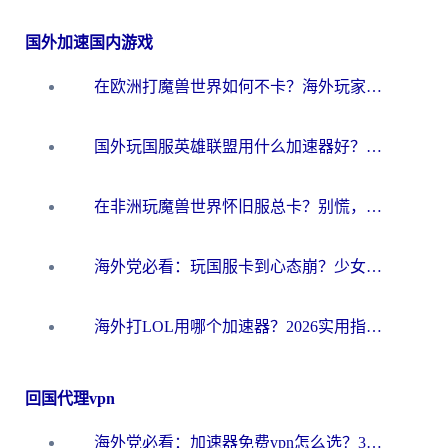
国外加速国内游戏
在欧洲打魔兽世界如何不卡？海外玩家的国服游戏加速终极攻略
国外玩国服英雄联盟用什么加速器好？海外党亲测有效的国服游戏加速指南
在非洲玩魔兽世界怀旧服总卡？别慌，这份指南帮你丝滑开荒
海外党必看：玩国服卡到心态崩？少女前线云图计划加速器免费推荐+碧蓝航线足球世界流畅攻略
海外打LOL用哪个加速器？2026实用指南：从延迟到设备适配，一篇解决你的国服游戏痛点
回国代理vpn
海外党必看：加速器免费vpn怎么选？3步教你无缝访问国内资源