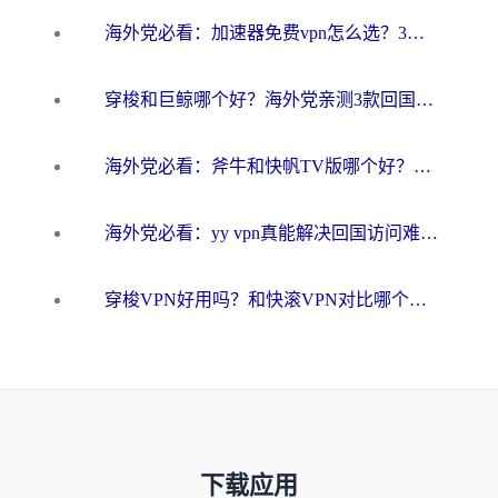
海外党必看：加速器免费vpn怎么选？3步教你无缝访问国内资源
穿梭和巨鲸哪个好？海外党亲测3款回国加速器，教你避开90%的坑
海外党必看：斧牛和快帆TV版哪个好？3分钟选对回国加速器，无缝刷B站、追热剧
海外党必看：yy vpn真能解决回国访问难题？附云极initap测评+免费方案对比
穿梭VPN好用吗？和快滚VPN对比哪个回国效果更好？海外党选回国加速器必看指南
下载应用