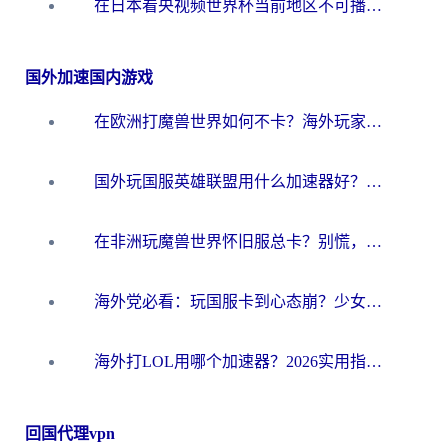
在日本看央视频世界杯当前地区不可播放？海外党体育观赛终极指南
国外加速国内游戏
在欧洲打魔兽世界如何不卡？海外玩家的国服游戏加速终极攻略
国外玩国服英雄联盟用什么加速器好？海外党亲测有效的国服游戏加速指南
在非洲玩魔兽世界怀旧服总卡？别慌，这份指南帮你丝滑开荒
海外党必看：玩国服卡到心态崩？少女前线云图计划加速器免费推荐+碧蓝航线足球世界流畅攻略
海外打LOL用哪个加速器？2026实用指南：从延迟到设备适配，一篇解决你的国服游戏痛点
回国代理vpn