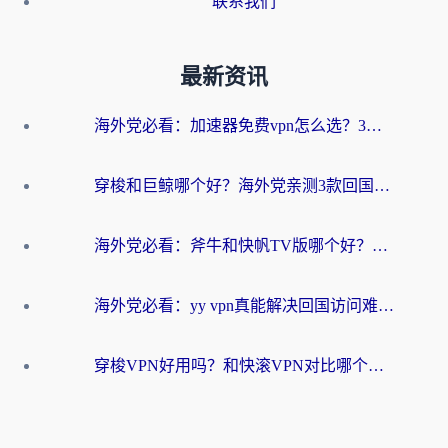
联系我们
最新资讯
海外党必看：加速器免费vpn怎么选？3步教你无缝访问国内资源
穿梭和巨鲸哪个好？海外党亲测3款回国加速器，教你避开90%的坑
海外党必看：斧牛和快帆TV版哪个好？3分钟选对回国加速器，无缝刷B站、追热剧
海外党必看：yy vpn真能解决回国访问难题？附云极initap测评+免费方案对比
穿梭VPN好用吗？和快滚VPN对比哪个回国效果更好？海外党选回国加速器必看指南