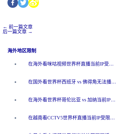
←
前一篇文章
后一篇文章
→
海外地区限制
在海外看咪咕视频世界杯直播当前IP受限制？这篇指南帮你搞定所有体育赛事观看难题
在国外看世界杯西班牙 vs 佛得角无法播放？这篇指南帮你解锁所有中文体育直播
在海外看世界杯哥伦比亚 vs 加纳当前IP受限制？这篇指南帮你流畅看中文解说赛事
在越南看CCTV5世界杯直播当前IP受限制？海外党体育观赛终极指南来了