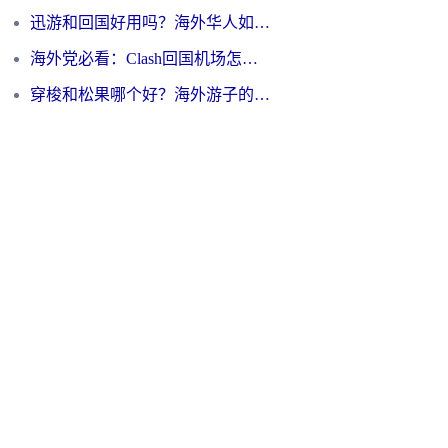
迅游和回国好用吗？海外华人如何选择靠谱的回国加速器
海外党必看：Clash回国机场怎么选？一篇搞定无缝访问国内资源的全攻略
穿梭和松果哪个好？海外游子的数字归乡路，到底该怎么选