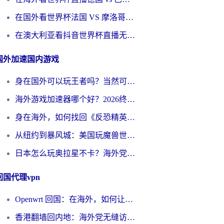
在国外看世界杯法国 VS 摩洛哥仅限中国大陆？别让地域限制拦下你的欢呼
在澳大利亚看抖音世界杯直播无法播放？海外党体育观赛终极指南来了！
国外加速国内游戏
身在国外可以玩王者吗？当然可以，但你需要这份“加速”指南
海外游戏加速器哪个好？2026终极指南帮你畅玩国服+解决卡顿难题
身在海外，如何找回《反恐精英：全球攻势》国服的丝滑手感？一份给你的终极指南
从纽约到暴风城：美国玩魔兽世界，如何找到你的最佳网络航线
日本怎么玩奥拉星不卡？海外党国服游戏加速器选择全攻略
回国代理vpn
Openwrt 回国：在海外，如何让家的网络触手可及
香港翻墙回内地：海外党无缝访问国内资源的加速器选择全攻略