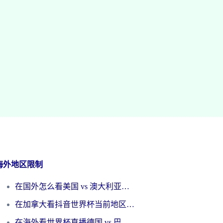
海外地区限制
在国外怎么看美国 vs 澳大利亚世界杯直播？海外党必藏的中文解说观赛指南
在加拿大看抖音世界杯当前地区不可播放？海外党体育观赛终极指南
在海外看世界杯直播德国 vs 巴拉圭当前IP受限制？这篇指南帮你轻松解决地区限制