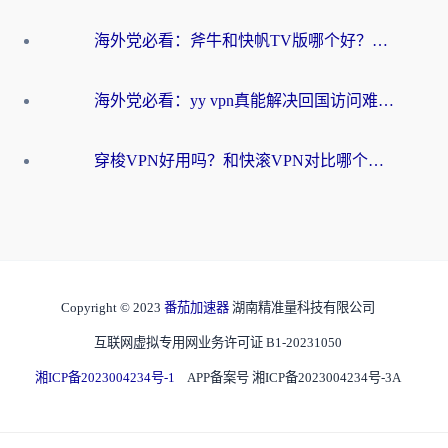
海外党必看：斧牛和快帆TV版哪个好？3分钟选对回国加速器，无缝刷B站、追热剧
海外党必看：yy vpn真能解决回国访问难题？附云极initap测评+免费方案对比
穿梭VPN好用吗？和快滚VPN对比哪个回国效果更好？海外党选回国加速器必看指南
Copyright © 2023
番茄加速器
湖南精准量科技有限公司
互联网虚拟专用网业务许可证 B1-20231050
湘ICP备2023004234号-1
APP备案号 湘ICP备2023004234号-3A