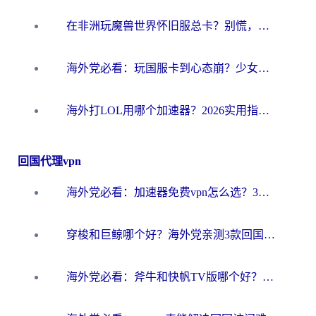
在非洲玩魔兽世界怀旧服总卡？别慌，这份指南帮你丝滑开荒
海外党必看：玩国服卡到心态崩？少女前线云图计划加速器免费推荐+碧蓝航线足球世界流畅攻略
海外打LOL用哪个加速器？2026实用指南：从延迟到设备适配，一篇解决你的国服游戏痛点
回国代理vpn
海外党必看：加速器免费vpn怎么选？3步教你无缝访问国内资源
穿梭和巨鲸哪个好？海外党亲测3款回国加速器，教你避开90%的坑
海外党必看：斧牛和快帆TV版哪个好？3分钟选对回国加速器，无缝刷B站、追热剧