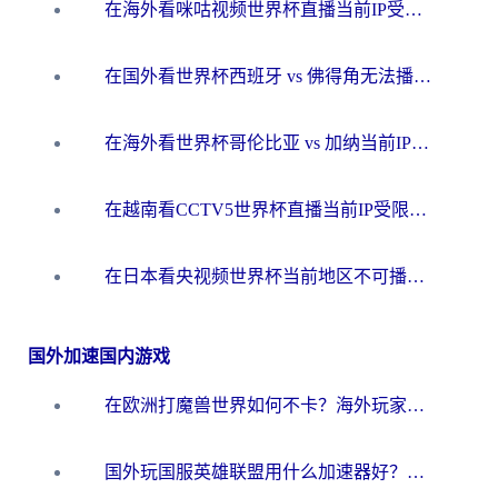
在海外看咪咕视频世界杯直播当前IP受限制？这篇指南帮你搞定所有体育赛事观看难题
在国外看世界杯西班牙 vs 佛得角无法播放？这篇指南帮你解锁所有中文体育直播
在海外看世界杯哥伦比亚 vs 加纳当前IP受限制？这篇指南帮你流畅看中文解说赛事
在越南看CCTV5世界杯直播当前IP受限制？海外党体育观赛终极指南来了
在日本看央视频世界杯当前地区不可播放？海外党体育观赛终极指南
国外加速国内游戏
在欧洲打魔兽世界如何不卡？海外玩家的国服游戏加速终极攻略
国外玩国服英雄联盟用什么加速器好？海外党亲测有效的国服游戏加速指南