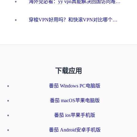
海外党必看：yy vpn真能解决回国访问难题？附云极initap测评+免费方案对比
穿梭VPN好用吗？和快滚VPN对比哪个回国效果更好？海外党选回国加速器必看指南
下载应用
番茄 Windows PC电脑版
番茄 macOS苹果电脑版
番茄 ios苹果手机版
番茄 Android安卓手机版