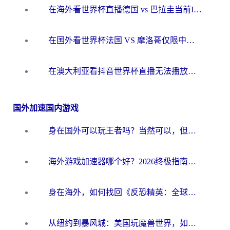
在海外看世界杯直播德国 vs 巴拉圭当前IP受限制？这篇指南帮你轻松解决地区限制
在国外看世界杯法国 VS 摩洛哥仅限中国大陆？别让地域限制拦下你的欢呼
在澳大利亚看抖音世界杯直播无法播放？海外党体育观赛终极指南来了！
国外加速国内游戏
身在国外可以玩王者吗？当然可以，但你需要这份“加速”指南
海外游戏加速器哪个好？2026终极指南帮你畅玩国服+解决卡顿难题
身在海外，如何找回《反恐精英：全球攻势》国服的丝滑手感？一份给你的终极指南
从纽约到暴风城：美国玩魔兽世界，如何找到你的最佳网络航线