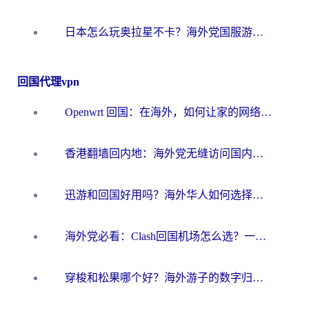
日本怎么玩奥拉星不卡？海外党国服游戏加速器选择全攻略
回国代理vpn
Openwrt 回国：在海外，如何让家的网络触手可及
香港翻墙回内地：海外党无缝访问国内资源的加速器选择全攻略
迅游和回国好用吗？海外华人如何选择靠谱的回国加速器
海外党必看：Clash回国机场怎么选？一篇搞定无缝访问国内资源的全攻略
穿梭和松果哪个好？海外游子的数字归乡路，到底该怎么选