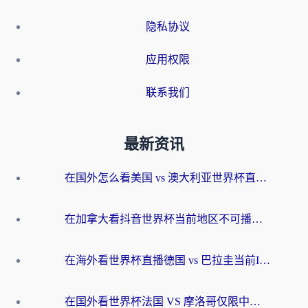
隐私协议
应用权限
联系我们
最新资讯
在国外怎么看美国 vs 澳大利亚世界杯直播？海外党必藏的中文解说观赛指南
在加拿大看抖音世界杯当前地区不可播放？海外党体育观赛终极指南
在海外看世界杯直播德国 vs 巴拉圭当前IP受限制？这篇指南帮你轻松解决地区限制
在国外看世界杯法国 VS 摩洛哥仅限中国大陆？别让地域限制拦下你的欢呼