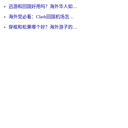
迅游和回国好用吗？海外华人如何选择靠谱的回国加速器
海外党必看：Clash回国机场怎么选？一篇搞定无缝访问国内资源的全攻略
穿梭和松果哪个好？海外游子的数字归乡路，到底该怎么选