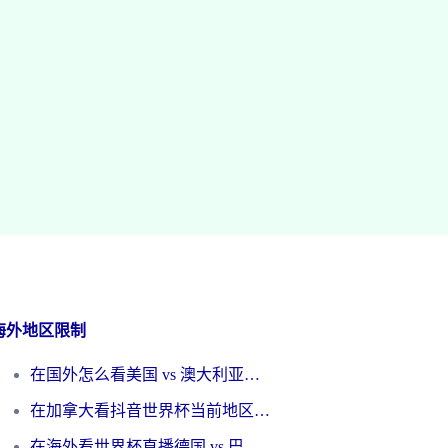
海外地区限制
在国外怎么看美国 vs 澳大利亚世界杯直播？海外党必藏的中文解说观赛指南
在加拿大看抖音世界杯当前地区不可播放？海外党体育观赛终极指南
在海外看世界杯直播德国 vs 巴拉圭当前IP受限制？这篇指南帮你轻松解决地区限制