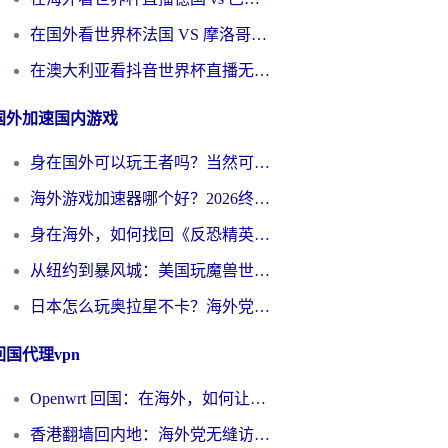
在国外看世界杯法国 VS 摩洛哥仅限中国大陆？别让地域限制拦下你的欢呼
在澳大利亚看抖音世界杯直播无法播放？海外党体育观赛终极指南来了！
国外加速国内游戏
身在国外可以玩王者吗？当然可以，但你需要这份“加速”指南
海外游戏加速器哪个好？2026终极指南帮你畅玩国服+解决卡顿难题
身在海外，如何找回《反恐精英：全球攻势》国服的丝滑手感？一份给你的终极指南
从纽约到暴风城：美国玩魔兽世界，如何找到你的最佳网络航线
日本怎么玩奥拉星不卡？海外党国服游戏加速器选择全攻略
回国代理vpn
Openwrt 回国：在海外，如何让家的网络触手可及
香港翻墙回内地：海外党无缝访问国内资源的加速器选择全攻略