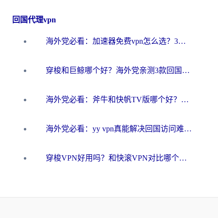
回国代理vpn
海外党必看：加速器免费vpn怎么选？3步教你无缝访问国内资源
穿梭和巨鲸哪个好？海外党亲测3款回国加速器，教你避开90%的坑
海外党必看：斧牛和快帆TV版哪个好？3分钟选对回国加速器，无缝刷B站、追热剧
海外党必看：yy vpn真能解决回国访问难题？附云极initap测评+免费方案对比
穿梭VPN好用吗？和快滚VPN对比哪个回国效果更好？海外党选回国加速器必看指南