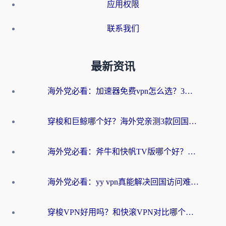
应用权限
联系我们
最新资讯
海外党必看：加速器免费vpn怎么选？3步教你无缝访问国内资源
穿梭和巨鲸哪个好？海外党亲测3款回国加速器，教你避开90%的坑
海外党必看：斧牛和快帆TV版哪个好？3分钟选对回国加速器，无缝刷B站、追热剧
海外党必看：yy vpn真能解决回国访问难题？附云极initap测评+免费方案对比
穿梭VPN好用吗？和快滚VPN对比哪个回国效果更好？海外党选回国加速器必看指南