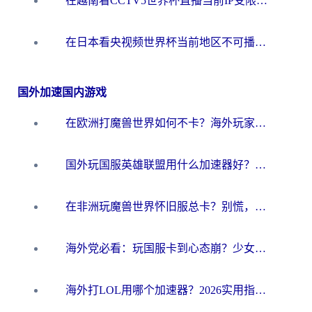
在越南看CCTV5世界杯直播当前IP受限制？海外党体育观赛终极指南来了
在日本看央视频世界杯当前地区不可播放？海外党体育观赛终极指南
国外加速国内游戏
在欧洲打魔兽世界如何不卡？海外玩家的国服游戏加速终极攻略
国外玩国服英雄联盟用什么加速器好？海外党亲测有效的国服游戏加速指南
在非洲玩魔兽世界怀旧服总卡？别慌，这份指南帮你丝滑开荒
海外党必看：玩国服卡到心态崩？少女前线云图计划加速器免费推荐+碧蓝航线足球世界流畅攻略
海外打LOL用哪个加速器？2026实用指南：从延迟到设备适配，一篇解决你的国服游戏痛点