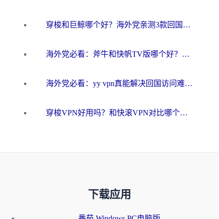
穿梭和巨鲸哪个好？海外党亲测3款回国加速器，教你避开90%的坑
海外党必看：斧牛和快帆TV版哪个好？3分钟选对回国加速器，无缝刷B站、追热剧
海外党必看：yy vpn真能解决回国访问难题？附云极initap测评+免费方案对比
穿梭VPN好用吗？和快滚VPN对比哪个回国效果更好？海外党选回国加速器必看指南
下载应用
番茄 Windows PC电脑版