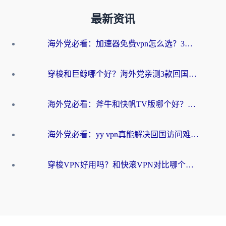
最新资讯
海外党必看：加速器免费vpn怎么选？3步教你无缝访问国内资源
穿梭和巨鲸哪个好？海外党亲测3款回国加速器，教你避开90%的坑
海外党必看：斧牛和快帆TV版哪个好？3分钟选对回国加速器，无缝刷B站、追热剧
海外党必看：yy vpn真能解决回国访问难题？附云极initap测评+免费方案对比
穿梭VPN好用吗？和快滚VPN对比哪个回国效果更好？海外党选回国加速器必看指南