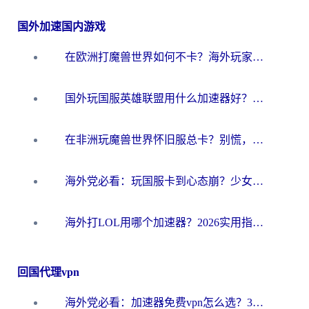
国外加速国内游戏
在欧洲打魔兽世界如何不卡？海外玩家的国服游戏加速终极攻略
国外玩国服英雄联盟用什么加速器好？海外党亲测有效的国服游戏加速指南
在非洲玩魔兽世界怀旧服总卡？别慌，这份指南帮你丝滑开荒
海外党必看：玩国服卡到心态崩？少女前线云图计划加速器免费推荐+碧蓝航线足球世界流畅攻略
海外打LOL用哪个加速器？2026实用指南：从延迟到设备适配，一篇解决你的国服游戏痛点
回国代理vpn
海外党必看：加速器免费vpn怎么选？3步教你无缝访问国内资源