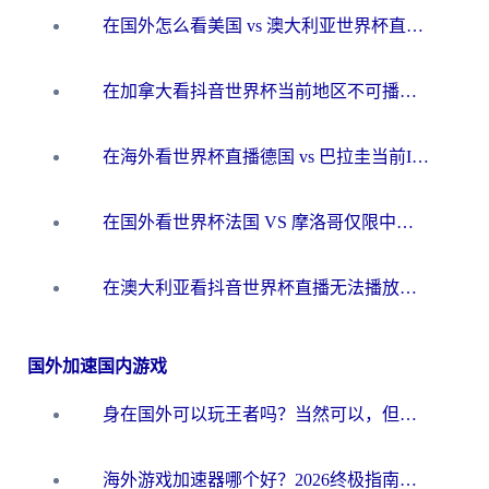
在国外怎么看美国 vs 澳大利亚世界杯直播？海外党必藏的中文解说观赛指南
在加拿大看抖音世界杯当前地区不可播放？海外党体育观赛终极指南
在海外看世界杯直播德国 vs 巴拉圭当前IP受限制？这篇指南帮你轻松解决地区限制
在国外看世界杯法国 VS 摩洛哥仅限中国大陆？别让地域限制拦下你的欢呼
在澳大利亚看抖音世界杯直播无法播放？海外党体育观赛终极指南来了！
国外加速国内游戏
身在国外可以玩王者吗？当然可以，但你需要这份“加速”指南
海外游戏加速器哪个好？2026终极指南帮你畅玩国服+解决卡顿难题