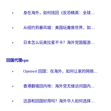
身在海外，如何找回《反恐精英：全球攻势》国服的丝滑手感？一份给你的终极指南
从纽约到暴风城：美国玩魔兽世界，如何找到你的最佳网络航线
日本怎么玩奥拉星不卡？海外党国服游戏加速器选择全攻略
回国代理vpn
Openwrt 回国：在海外，如何让家的网络触手可及
香港翻墙回内地：海外党无缝访问国内资源的加速器选择全攻略
迅游和回国好用吗？海外华人如何选择靠谱的回国加速器