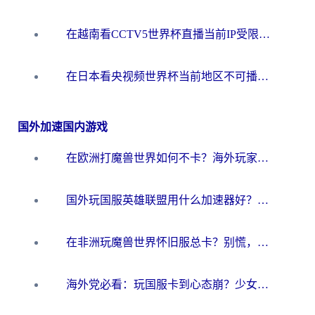
在越南看CCTV5世界杯直播当前IP受限制？海外党体育观赛终极指南来了
在日本看央视频世界杯当前地区不可播放？海外党体育观赛终极指南
国外加速国内游戏
在欧洲打魔兽世界如何不卡？海外玩家的国服游戏加速终极攻略
国外玩国服英雄联盟用什么加速器好？海外党亲测有效的国服游戏加速指南
在非洲玩魔兽世界怀旧服总卡？别慌，这份指南帮你丝滑开荒
海外党必看：玩国服卡到心态崩？少女前线云图计划加速器免费推荐+碧蓝航线足球世界流畅攻略