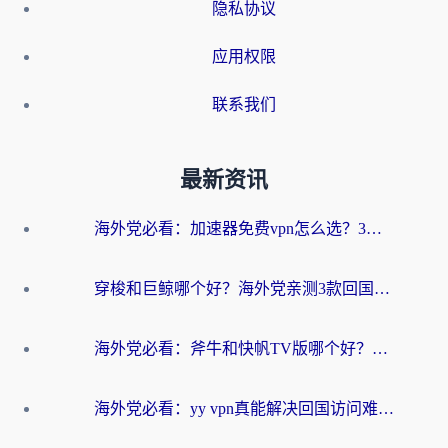
隐私协议
应用权限
联系我们
最新资讯
海外党必看：加速器免费vpn怎么选？3步教你无缝访问国内资源
穿梭和巨鲸哪个好？海外党亲测3款回国加速器，教你避开90%的坑
海外党必看：斧牛和快帆TV版哪个好？3分钟选对回国加速器，无缝刷B站、追热剧
海外党必看：yy vpn真能解决回国访问难题？附云极initap测评+免费方案对比