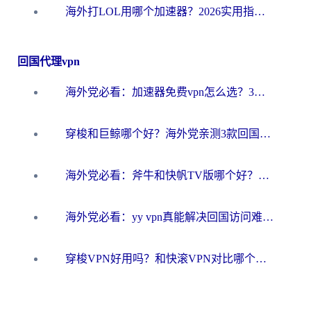
海外打LOL用哪个加速器？2026实用指南：从延迟到设备适配，一篇解决你的国服游戏痛点
回国代理vpn
海外党必看：加速器免费vpn怎么选？3步教你无缝访问国内资源
穿梭和巨鲸哪个好？海外党亲测3款回国加速器，教你避开90%的坑
海外党必看：斧牛和快帆TV版哪个好？3分钟选对回国加速器，无缝刷B站、追热剧
海外党必看：yy vpn真能解决回国访问难题？附云极initap测评+免费方案对比
穿梭VPN好用吗？和快滚VPN对比哪个回国效果更好？海外党选回国加速器必看指南