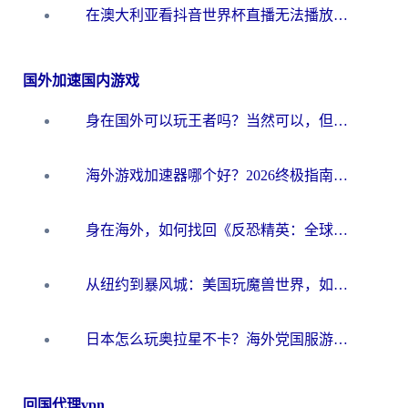
在澳大利亚看抖音世界杯直播无法播放？海外党体育观赛终极指南来了！
国外加速国内游戏
身在国外可以玩王者吗？当然可以，但你需要这份“加速”指南
海外游戏加速器哪个好？2026终极指南帮你畅玩国服+解决卡顿难题
身在海外，如何找回《反恐精英：全球攻势》国服的丝滑手感？一份给你的终极指南
从纽约到暴风城：美国玩魔兽世界，如何找到你的最佳网络航线
日本怎么玩奥拉星不卡？海外党国服游戏加速器选择全攻略
回国代理vpn