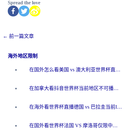
Spread the love
←
前一篇文章
海外地区限制
在国外怎么看美国 vs 澳大利亚世界杯直播？海外党必藏的中文解说观赛指南
在加拿大看抖音世界杯当前地区不可播放？海外党体育观赛终极指南
在海外看世界杯直播德国 vs 巴拉圭当前IP受限制？这篇指南帮你轻松解决地区限制
在国外看世界杯法国 VS 摩洛哥仅限中国大陆？别让地域限制拦下你的欢呼