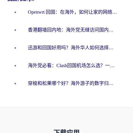
Openwrt 回国：在海外，如何让家的网络触手可及
香港翻墙回内地：海外党无缝访问国内资源的加速器选择全攻略
迅游和回国好用吗？海外华人如何选择靠谱的回国加速器
海外党必看：Clash回国机场怎么选？一篇搞定无缝访问国内资源的全攻略
穿梭和松果哪个好？海外游子的数字归乡路，到底该怎么选