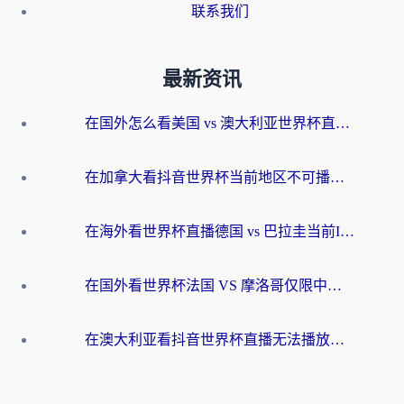
联系我们
最新资讯
在国外怎么看美国 vs 澳大利亚世界杯直播？海外党必藏的中文解说观赛指南
在加拿大看抖音世界杯当前地区不可播放？海外党体育观赛终极指南
在海外看世界杯直播德国 vs 巴拉圭当前IP受限制？这篇指南帮你轻松解决地区限制
在国外看世界杯法国 VS 摩洛哥仅限中国大陆？别让地域限制拦下你的欢呼
在澳大利亚看抖音世界杯直播无法播放？海外党体育观赛终极指南来了！