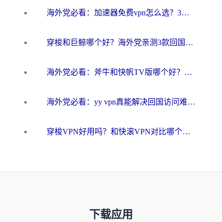
海外党必看：加速器免费vpn怎么选？3步教你无缝访问国内资源
穿梭和巨鲸哪个好？海外党亲测3款回国加速器，教你避开90%的坑
海外党必看：斧牛和快帆TV版哪个好？3分钟选对回国加速器，无缝刷B站、追热剧
海外党必看：yy vpn真能解决回国访问难题？附云极initap测评+免费方案对比
穿梭VPN好用吗？和快滚VPN对比哪个回国效果更好？海外党选回国加速器必看指南
下载应用