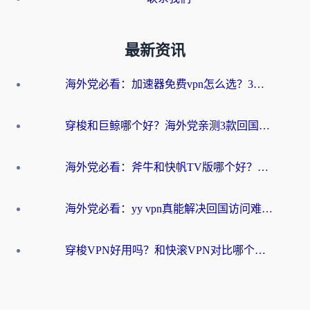
最新资讯
海外党必看：加速器免费vpn怎么选？3步教你无缝访问国内资源
穿梭和巨鲸哪个好？海外党亲测3款回国加速器，教你避开90%的坑
海外党必看：斧牛和快帆TV版哪个好？3分钟选对回国加速器，无缝刷B站、追热剧
海外党必看：yy vpn真能解决回国访问难题？附云极initap测评+免费方案对比
穿梭VPN好用吗？和快滚VPN对比哪个回国效果更好？海外党选回国加速器必看指南