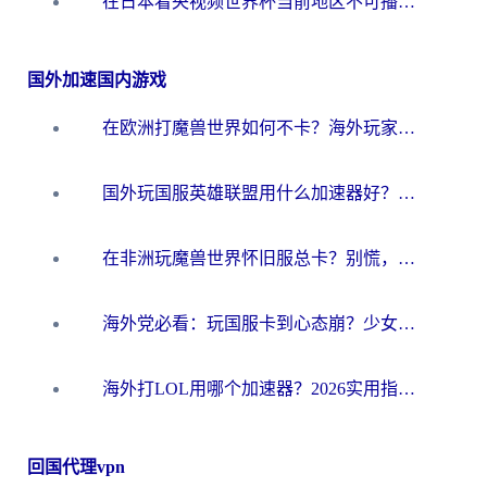
在日本看央视频世界杯当前地区不可播放？海外党体育观赛终极指南
国外加速国内游戏
在欧洲打魔兽世界如何不卡？海外玩家的国服游戏加速终极攻略
国外玩国服英雄联盟用什么加速器好？海外党亲测有效的国服游戏加速指南
在非洲玩魔兽世界怀旧服总卡？别慌，这份指南帮你丝滑开荒
海外党必看：玩国服卡到心态崩？少女前线云图计划加速器免费推荐+碧蓝航线足球世界流畅攻略
海外打LOL用哪个加速器？2026实用指南：从延迟到设备适配，一篇解决你的国服游戏痛点
回国代理vpn