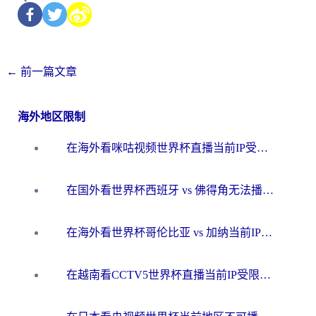
←
前一篇文章
海外地区限制
在海外看咪咕视频世界杯直播当前IP受限制？这篇指南帮你搞定所有体育赛事观看难题
在国外看世界杯西班牙 vs 佛得角无法播放？这篇指南帮你解锁所有中文体育直播
在海外看世界杯哥伦比亚 vs 加纳当前IP受限制？这篇指南帮你流畅看中文解说赛事
在越南看CCTV5世界杯直播当前IP受限制？海外党体育观赛终极指南来了