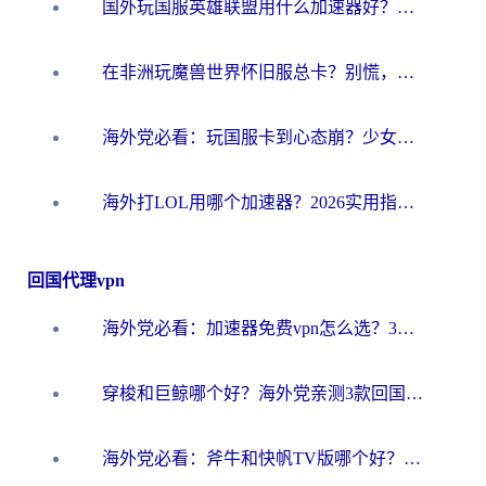
国外玩国服英雄联盟用什么加速器好？海外党亲测有效的国服游戏加速指南
在非洲玩魔兽世界怀旧服总卡？别慌，这份指南帮你丝滑开荒
海外党必看：玩国服卡到心态崩？少女前线云图计划加速器免费推荐+碧蓝航线足球世界流畅攻略
海外打LOL用哪个加速器？2026实用指南：从延迟到设备适配，一篇解决你的国服游戏痛点
回国代理vpn
海外党必看：加速器免费vpn怎么选？3步教你无缝访问国内资源
穿梭和巨鲸哪个好？海外党亲测3款回国加速器，教你避开90%的坑
海外党必看：斧牛和快帆TV版哪个好？3分钟选对回国加速器，无缝刷B站、追热剧