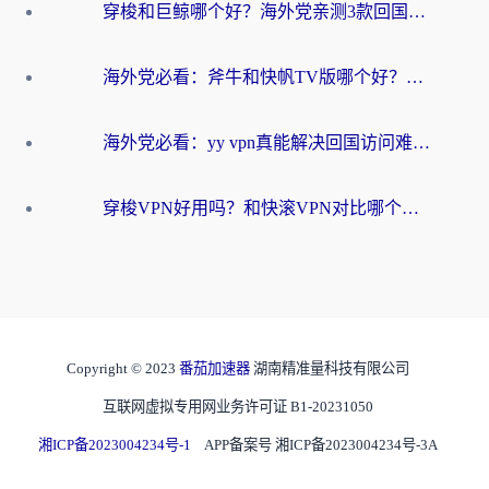
穿梭和巨鲸哪个好？海外党亲测3款回国加速器，教你避开90%的坑
海外党必看：斧牛和快帆TV版哪个好？3分钟选对回国加速器，无缝刷B站、追热剧
海外党必看：yy vpn真能解决回国访问难题？附云极initap测评+免费方案对比
穿梭VPN好用吗？和快滚VPN对比哪个回国效果更好？海外党选回国加速器必看指南
Copyright © 2023
番茄加速器
湖南精准量科技有限公司
互联网虚拟专用网业务许可证 B1-20231050
湘ICP备2023004234号-1
APP备案号 湘ICP备2023004234号-3A