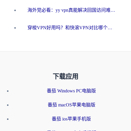
海外党必看：yy vpn真能解决回国访问难题？附云极initap测评+免费方案对比
穿梭VPN好用吗？和快滚VPN对比哪个回国效果更好？海外党选回国加速器必看指南
下载应用
番茄 Windows PC电脑版
番茄 macOS苹果电脑版
番茄 ios苹果手机版