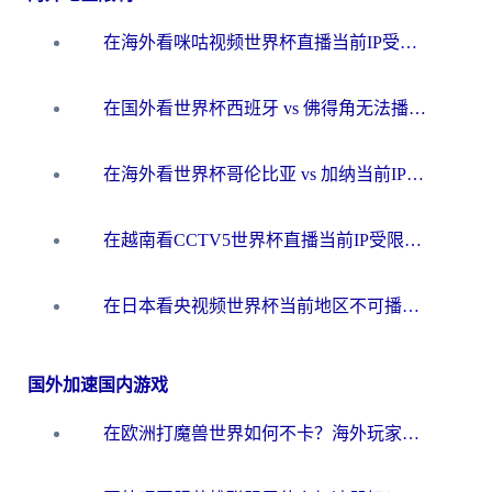
在海外看咪咕视频世界杯直播当前IP受限制？这篇指南帮你搞定所有体育赛事观看难题
在国外看世界杯西班牙 vs 佛得角无法播放？这篇指南帮你解锁所有中文体育直播
在海外看世界杯哥伦比亚 vs 加纳当前IP受限制？这篇指南帮你流畅看中文解说赛事
在越南看CCTV5世界杯直播当前IP受限制？海外党体育观赛终极指南来了
在日本看央视频世界杯当前地区不可播放？海外党体育观赛终极指南
国外加速国内游戏
在欧洲打魔兽世界如何不卡？海外玩家的国服游戏加速终极攻略