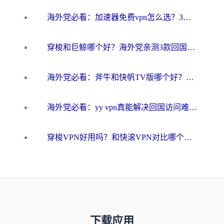
海外党必看：加速器免费vpn怎么选？3步教你无缝访问国内资源
穿梭和巨鲸哪个好？海外党亲测3款回国加速器，教你避开90%的坑
海外党必看：斧牛和快帆TV版哪个好？3分钟选对回国加速器，无缝刷B站、追热剧
海外党必看：yy vpn真能解决回国访问难题？附云极initap测评+免费方案对比
穿梭VPN好用吗？和快滚VPN对比哪个回国效果更好？海外党选回国加速器必看指南
下载应用