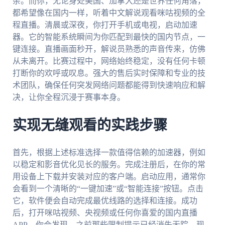
杂。而你，无论身处美国、加拿大还是世界任何角落，
都希望像在国内一样，听着中文解说观看咪咕视频的全
程直播。清晨或深夜，你打开手机或电视，启动加速
器。它的智能系统瞬间为你匹配到最快的国内节点，一
键连接。直播画面秒开，解说员熟悉的声音传来，仿佛
从未离开。比赛过程中，网络始终稳定，没有任何卡顿
打断你的欢呼或叹息。强大的售后实时保障和专业的技
术团队，确保任何突发网络问题都能得到快速响应和解
决，让你全程沉浸于赛事本身。
实现无缝观看的实践步骤
首先，根据上述标准选择一款值得信赖的加速器，例如
以稳定和影音优化见长的服务。完成注册后，在你的常
用设备上下载并安装对应的客户端。启动应用，通常你
会看到一个清晰的“一键加速”或“智能连接”按钮。点击
它，软件便会自动完成最优线路的选择和连接。成功
后，打开咪咕视频、央视频或任何你喜爱的国内直播
APP，你会发现，之前那些限制提示已经消失无踪。现