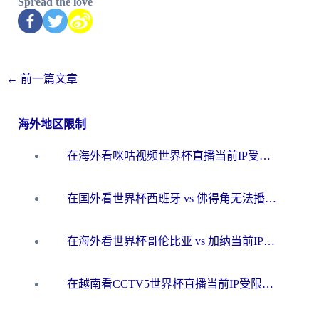
Spread the love
←
前一篇文章
海外地区限制
在海外看咪咕视频世界杯直播当前IP受限制？这篇指南帮你搞定所有体育赛事观看难题
在国外看世界杯西班牙 vs 佛得角无法播放？这篇指南帮你解锁所有中文体育直播
在海外看世界杯哥伦比亚 vs 加纳当前IP受限制？这篇指南帮你流畅看中文解说赛事
在越南看CCTV5世界杯直播当前IP受限制？海外党体育观赛终极指南来了