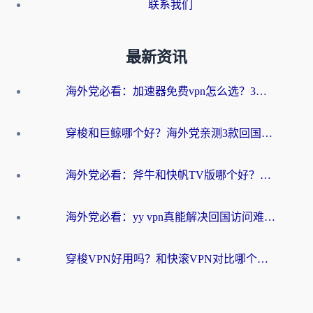
联系我们
最新资讯
海外党必看：加速器免费vpn怎么选？3步教你无缝访问国内资源
穿梭和巨鲸哪个好？海外党亲测3款回国加速器，教你避开90%的坑
海外党必看：斧牛和快帆TV版哪个好？3分钟选对回国加速器，无缝刷B站、追热剧
海外党必看：yy vpn真能解决回国访问难题？附云极initap测评+免费方案对比
穿梭VPN好用吗？和快滚VPN对比哪个回国效果更好？海外党选回国加速器必看指南