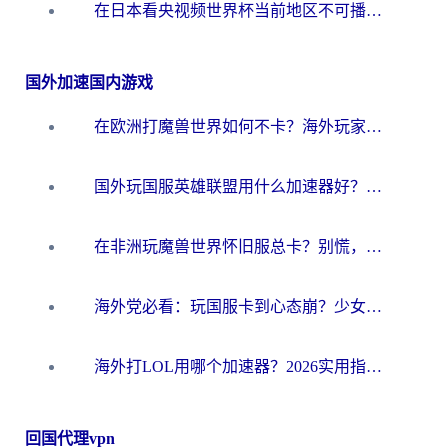
在日本看央视频世界杯当前地区不可播放？海外党体育观赛终极指南
国外加速国内游戏
在欧洲打魔兽世界如何不卡？海外玩家的国服游戏加速终极攻略
国外玩国服英雄联盟用什么加速器好？海外党亲测有效的国服游戏加速指南
在非洲玩魔兽世界怀旧服总卡？别慌，这份指南帮你丝滑开荒
海外党必看：玩国服卡到心态崩？少女前线云图计划加速器免费推荐+碧蓝航线足球世界流畅攻略
海外打LOL用哪个加速器？2026实用指南：从延迟到设备适配，一篇解决你的国服游戏痛点
回国代理vpn