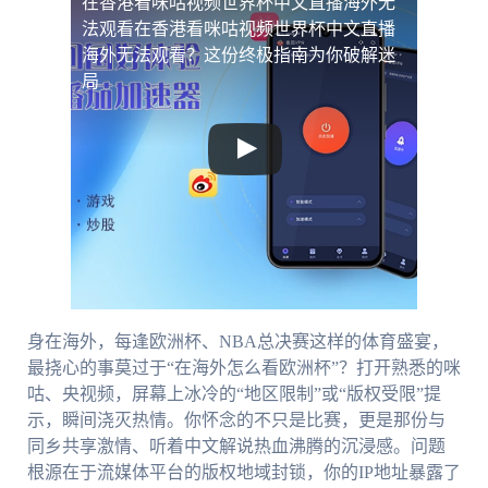
在香港看咪咕视频世界杯中文直播海外无
法观看
在香港看咪咕视频世界杯中文直播
海外无法观看？这份终极指南为你破解迷
局
身在海外，每逢欧洲杯、NBA总决赛这样的体育盛宴，
最挠心的事莫过于“在海外怎么看欧洲杯”？打开熟悉的咪
咕、央视频，屏幕上冰冷的“地区限制”或“版权受限”提
示，瞬间浇灭热情。你怀念的不只是比赛，更是那份与
同乡共享激情、听着中文解说热血沸腾的沉浸感。问题
根源在于流媒体平台的版权地域封锁，你的IP地址暴露了