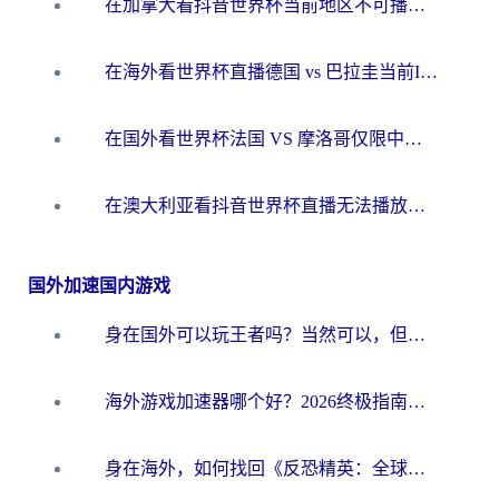
在加拿大看抖音世界杯当前地区不可播放？海外党体育观赛终极指南
在海外看世界杯直播德国 vs 巴拉圭当前IP受限制？这篇指南帮你轻松解决地区限制
在国外看世界杯法国 VS 摩洛哥仅限中国大陆？别让地域限制拦下你的欢呼
在澳大利亚看抖音世界杯直播无法播放？海外党体育观赛终极指南来了！
国外加速国内游戏
身在国外可以玩王者吗？当然可以，但你需要这份“加速”指南
海外游戏加速器哪个好？2026终极指南帮你畅玩国服+解决卡顿难题
身在海外，如何找回《反恐精英：全球攻势》国服的丝滑手感？一份给你的终极指南