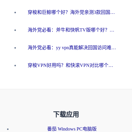
穿梭和巨鲸哪个好？海外党亲测3款回国加速器，教你避开90%的坑
海外党必看：斧牛和快帆TV版哪个好？3分钟选对回国加速器，无缝刷B站、追热剧
海外党必看：yy vpn真能解决回国访问难题？附云极initap测评+免费方案对比
穿梭VPN好用吗？和快滚VPN对比哪个回国效果更好？海外党选回国加速器必看指南
下载应用
番茄 Windows PC电脑版