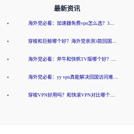
最新资讯
海外党必看：加速器免费vpn怎么选？3步教你无缝访问国内资源
穿梭和巨鲸哪个好？海外党亲测3款回国加速器，教你避开90%的坑
海外党必看：斧牛和快帆TV版哪个好？3分钟选对回国加速器，无缝刷B站、追热剧
海外党必看：yy vpn真能解决回国访问难题？附云极initap测评+免费方案对比
穿梭VPN好用吗？和快滚VPN对比哪个回国效果更好？海外党选回国加速器必看指南