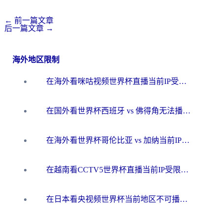
←
前一篇文章
后一篇文章
→
海外地区限制
在海外看咪咕视频世界杯直播当前IP受限制？这篇指南帮你搞定所有体育赛事观看难题
在国外看世界杯西班牙 vs 佛得角无法播放？这篇指南帮你解锁所有中文体育直播
在海外看世界杯哥伦比亚 vs 加纳当前IP受限制？这篇指南帮你流畅看中文解说赛事
在越南看CCTV5世界杯直播当前IP受限制？海外党体育观赛终极指南来了
在日本看央视频世界杯当前地区不可播放？海外党体育观赛终极指南