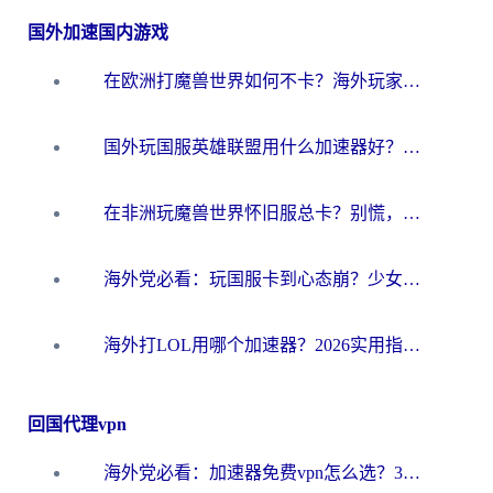
国外加速国内游戏
在欧洲打魔兽世界如何不卡？海外玩家的国服游戏加速终极攻略
国外玩国服英雄联盟用什么加速器好？海外党亲测有效的国服游戏加速指南
在非洲玩魔兽世界怀旧服总卡？别慌，这份指南帮你丝滑开荒
海外党必看：玩国服卡到心态崩？少女前线云图计划加速器免费推荐+碧蓝航线足球世界流畅攻略
海外打LOL用哪个加速器？2026实用指南：从延迟到设备适配，一篇解决你的国服游戏痛点
回国代理vpn
海外党必看：加速器免费vpn怎么选？3步教你无缝访问国内资源