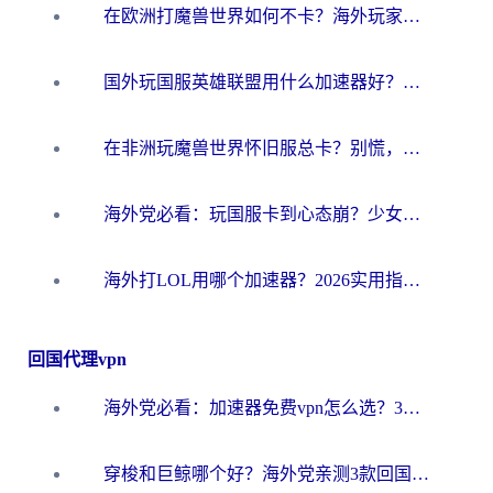
在欧洲打魔兽世界如何不卡？海外玩家的国服游戏加速终极攻略
国外玩国服英雄联盟用什么加速器好？海外党亲测有效的国服游戏加速指南
在非洲玩魔兽世界怀旧服总卡？别慌，这份指南帮你丝滑开荒
海外党必看：玩国服卡到心态崩？少女前线云图计划加速器免费推荐+碧蓝航线足球世界流畅攻略
海外打LOL用哪个加速器？2026实用指南：从延迟到设备适配，一篇解决你的国服游戏痛点
回国代理vpn
海外党必看：加速器免费vpn怎么选？3步教你无缝访问国内资源
穿梭和巨鲸哪个好？海外党亲测3款回国加速器，教你避开90%的坑