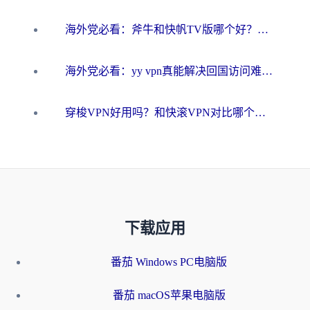
海外党必看：斧牛和快帆TV版哪个好？3分钟选对回国加速器，无缝刷B站、追热剧
海外党必看：yy vpn真能解决回国访问难题？附云极initap测评+免费方案对比
穿梭VPN好用吗？和快滚VPN对比哪个回国效果更好？海外党选回国加速器必看指南
下载应用
番茄 Windows PC电脑版
番茄 macOS苹果电脑版