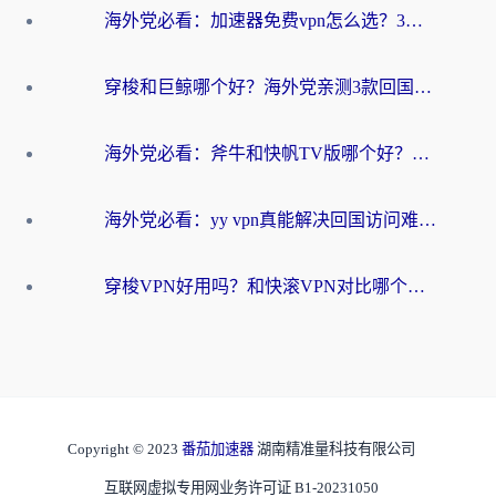
海外党必看：加速器免费vpn怎么选？3步教你无缝访问国内资源
穿梭和巨鲸哪个好？海外党亲测3款回国加速器，教你避开90%的坑
海外党必看：斧牛和快帆TV版哪个好？3分钟选对回国加速器，无缝刷B站、追热剧
海外党必看：yy vpn真能解决回国访问难题？附云极initap测评+免费方案对比
穿梭VPN好用吗？和快滚VPN对比哪个回国效果更好？海外党选回国加速器必看指南
Copyright © 2023
番茄加速器
湖南精准量科技有限公司
互联网虚拟专用网业务许可证 B1-20231050