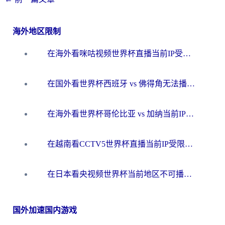
海外地区限制
在海外看咪咕视频世界杯直播当前IP受限制？这篇指南帮你搞定所有体育赛事观看难题
在国外看世界杯西班牙 vs 佛得角无法播放？这篇指南帮你解锁所有中文体育直播
在海外看世界杯哥伦比亚 vs 加纳当前IP受限制？这篇指南帮你流畅看中文解说赛事
在越南看CCTV5世界杯直播当前IP受限制？海外党体育观赛终极指南来了
在日本看央视频世界杯当前地区不可播放？海外党体育观赛终极指南
国外加速国内游戏