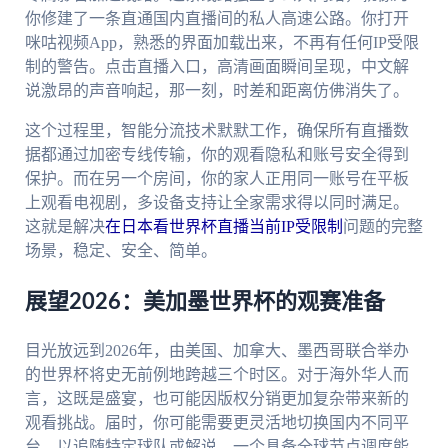
你修建了一条直通国内直播间的私人高速公路。你打开
咪咕视频App，熟悉的界面加载出来，不再有任何IP受限
制的警告。点击直播入口，高清画面瞬间呈现，中文解
说激昂的声音响起，那一刻，时差和距离仿佛消失了。
这个过程里，智能分流技术默默工作，确保所有直播数
据都通过加密专线传输，你的观看隐私和账号安全得到
保护。而在另一个房间，你的家人正用同一账号在平板
上观看电视剧，多设备支持让全家需求得以同时满足。
这就是解决
在日本看世界杯直播当前IP受限制
问题的完整
场景，稳定、安全、简单。
展望2026：美加墨世界杯的观赛准备
目光放远到2026年，由美国、加拿大、墨西哥联合举办
的世界杯将史无前例地跨越三个时区。对于海外华人而
言，这既是盛宴，也可能因版权分销更加复杂带来新的
观看挑战。届时，你可能需要更灵活地切换国内不同平
台，以追随特定球队或解说。一个具备全球节点调度能