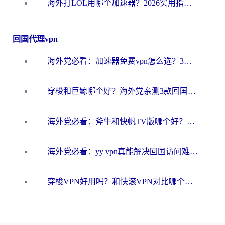
海外打LOL用哪个加速器？2026实用指南：从延迟到设备适配，一篇解决你的国服游戏痛点
回国代理vpn
海外党必看：加速器免费vpn怎么选？3步教你无缝访问国内资源
穿梭和巨鲸哪个好？海外党亲测3款回国加速器，教你避开90%的坑
海外党必看：斧牛和快帆TV版哪个好？3分钟选对回国加速器，无缝刷B站、追热剧
海外党必看：yy vpn真能解决回国访问难题？附云极initap测评+免费方案对比
穿梭VPN好用吗？和快滚VPN对比哪个回国效果更好？海外党选回国加速器必看指南