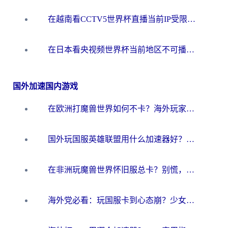
在越南看CCTV5世界杯直播当前IP受限制？海外党体育观赛终极指南来了
在日本看央视频世界杯当前地区不可播放？海外党体育观赛终极指南
国外加速国内游戏
在欧洲打魔兽世界如何不卡？海外玩家的国服游戏加速终极攻略
国外玩国服英雄联盟用什么加速器好？海外党亲测有效的国服游戏加速指南
在非洲玩魔兽世界怀旧服总卡？别慌，这份指南帮你丝滑开荒
海外党必看：玩国服卡到心态崩？少女前线云图计划加速器免费推荐+碧蓝航线足球世界流畅攻略