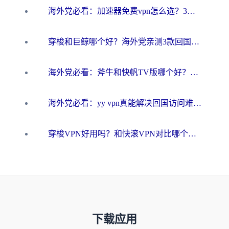
海外党必看：加速器免费vpn怎么选？3步教你无缝访问国内资源
穿梭和巨鲸哪个好？海外党亲测3款回国加速器，教你避开90%的坑
海外党必看：斧牛和快帆TV版哪个好？3分钟选对回国加速器，无缝刷B站、追热剧
海外党必看：yy vpn真能解决回国访问难题？附云极initap测评+免费方案对比
穿梭VPN好用吗？和快滚VPN对比哪个回国效果更好？海外党选回国加速器必看指南
下载应用