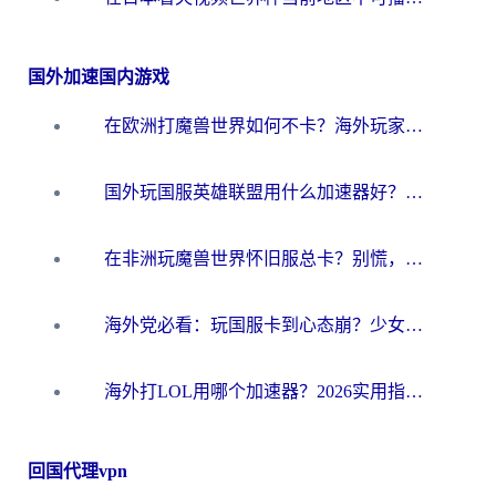
国外加速国内游戏
在欧洲打魔兽世界如何不卡？海外玩家的国服游戏加速终极攻略
国外玩国服英雄联盟用什么加速器好？海外党亲测有效的国服游戏加速指南
在非洲玩魔兽世界怀旧服总卡？别慌，这份指南帮你丝滑开荒
海外党必看：玩国服卡到心态崩？少女前线云图计划加速器免费推荐+碧蓝航线足球世界流畅攻略
海外打LOL用哪个加速器？2026实用指南：从延迟到设备适配，一篇解决你的国服游戏痛点
回国代理vpn