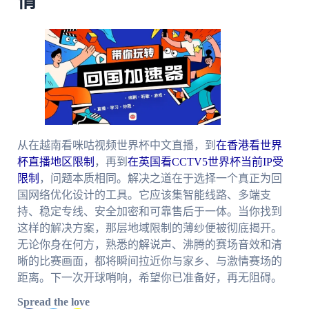
情
从在越南看咪咕视频世界杯中文直播，到
在香港看世界
杯直播地区限制
，再到
在英国看CCTV5世界杯当前IP受
限制
，问题本质相同。解决之道在于选择一个真正为回
国网络优化设计的工具。它应该集智能线路、多端支
持、稳定专线、安全加密和可靠售后于一体。当你找到
这样的解决方案，那层地域限制的薄纱便被彻底揭开。
无论你身在何方，熟悉的解说声、沸腾的赛场音效和清
晰的比赛画面，都将瞬间拉近你与家乡、与激情赛场的
距离。下一次开球哨响，希望你已准备好，再无阻碍。
Spread the love