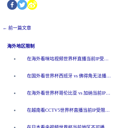
←
前一篇文章
海外地区限制
在海外看咪咕视频世界杯直播当前IP受限制？这篇指南帮你搞定所有体育赛事观看难题
在国外看世界杯西班牙 vs 佛得角无法播放？这篇指南帮你解锁所有中文体育直播
在海外看世界杯哥伦比亚 vs 加纳当前IP受限制？这篇指南帮你流畅看中文解说赛事
在越南看CCTV5世界杯直播当前IP受限制？海外党体育观赛终极指南来了
在日本看央视频世界杯当前地区不可播放？海外党体育观赛终极指南