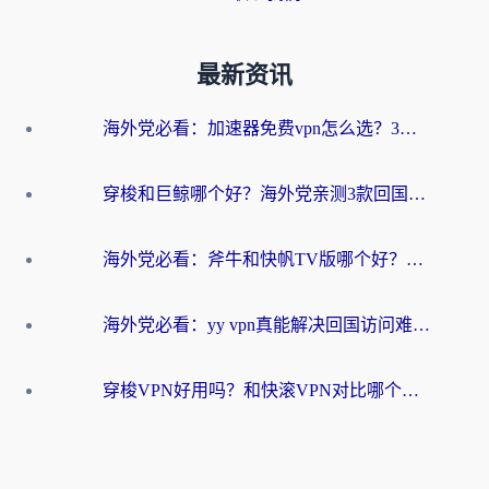
最新资讯
海外党必看：加速器免费vpn怎么选？3步教你无缝访问国内资源
穿梭和巨鲸哪个好？海外党亲测3款回国加速器，教你避开90%的坑
海外党必看：斧牛和快帆TV版哪个好？3分钟选对回国加速器，无缝刷B站、追热剧
海外党必看：yy vpn真能解决回国访问难题？附云极initap测评+免费方案对比
穿梭VPN好用吗？和快滚VPN对比哪个回国效果更好？海外党选回国加速器必看指南