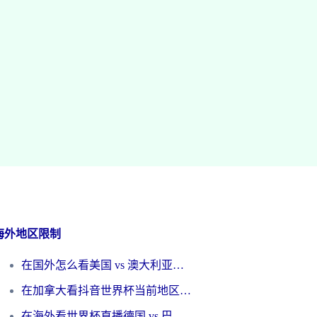
海外地区限制
在国外怎么看美国 vs 澳大利亚世界杯直播？海外党必藏的中文解说观赛指南
在加拿大看抖音世界杯当前地区不可播放？海外党体育观赛终极指南
在海外看世界杯直播德国 vs 巴拉圭当前IP受限制？这篇指南帮你轻松解决地区限制