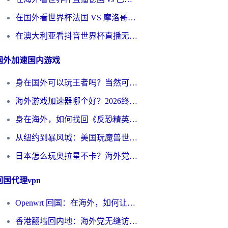
在国外看世界杯法国 VS 摩洛哥仅限中国大陆？别让地域限制拦下你的欢呼
在澳大利亚看抖音世界杯直播无法播放？海外党体育观赛终极指南来了！
国外加速国内游戏
身在国外可以玩王者吗？当然可以，但你需要这份“加速”指南
海外游戏加速器哪个好？2026终极指南帮你畅玩国服+解决卡顿难题
身在海外，如何找回《反恐精英：全球攻势》国服的丝滑手感？一份给你的终极指南
从纽约到暴风城：美国玩魔兽世界，如何找到你的最佳网络航线
日本怎么玩奥拉星不卡？海外党国服游戏加速器选择全攻略
回国代理vpn
Openwrt 回国：在海外，如何让家的网络触手可及
香港翻墙回内地：海外党无缝访问国内资源的加速器选择全攻略