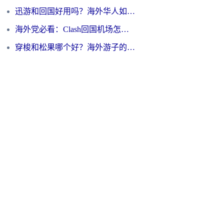
迅游和回国好用吗？海外华人如何选择靠谱的回国加速器
海外党必看：Clash回国机场怎么选？一篇搞定无缝访问国内资源的全攻略
穿梭和松果哪个好？海外游子的数字归乡路，到底该怎么选