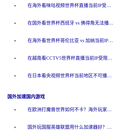
在海外看咪咕视频世界杯直播当前IP受限制？这篇指南帮你搞定所有体育赛事观看难题
在国外看世界杯西班牙 vs 佛得角无法播放？这篇指南帮你解锁所有中文体育直播
在海外看世界杯哥伦比亚 vs 加纳当前IP受限制？这篇指南帮你流畅看中文解说赛事
在越南看CCTV5世界杯直播当前IP受限制？海外党体育观赛终极指南来了
在日本看央视频世界杯当前地区不可播放？海外党体育观赛终极指南
国外加速国内游戏
在欧洲打魔兽世界如何不卡？海外玩家的国服游戏加速终极攻略
国外玩国服英雄联盟用什么加速器好？海外党亲测有效的国服游戏加速指南