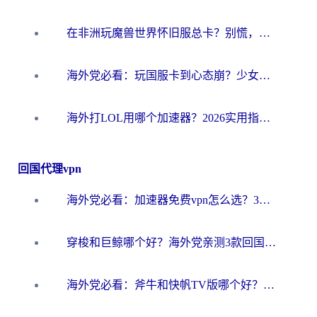
在非洲玩魔兽世界怀旧服总卡？别慌，这份指南帮你丝滑开荒
海外党必看：玩国服卡到心态崩？少女前线云图计划加速器免费推荐+碧蓝航线足球世界流畅攻略
海外打LOL用哪个加速器？2026实用指南：从延迟到设备适配，一篇解决你的国服游戏痛点
回国代理vpn
海外党必看：加速器免费vpn怎么选？3步教你无缝访问国内资源
穿梭和巨鲸哪个好？海外党亲测3款回国加速器，教你避开90%的坑
海外党必看：斧牛和快帆TV版哪个好？3分钟选对回国加速器，无缝刷B站、追热剧