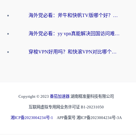
海外党必看：斧牛和快帆TV版哪个好？3分钟选对回国加速器，无缝刷B站、追热剧
海外党必看：yy vpn真能解决回国访问难题？附云极initap测评+免费方案对比
穿梭VPN好用吗？和快滚VPN对比哪个回国效果更好？海外党选回国加速器必看指南
Copyright © 2023
番茄加速器
湖南精准量科技有限公司
互联网虚拟专用网业务许可证 B1-20231050
湘ICP备2023004234号-1
APP备案号 湘ICP备2023004234号-3A