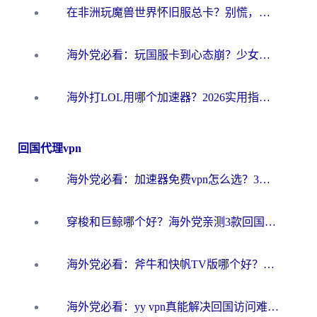
在非洲玩魔兽世界怀旧服总卡？别慌，这份指南帮你丝滑开荒
海外党必看：玩国服卡到心态崩？少女前线云图计划加速器免费推荐+碧蓝航线足球世界流畅攻略
海外打LOL用哪个加速器？2026实用指南：从延迟到设备适配，一篇解决你的国服游戏痛点
回国代理vpn
海外党必看：加速器免费vpn怎么选？3步教你无缝访问国内资源
穿梭和巨鲸哪个好？海外党亲测3款回国加速器，教你避开90%的坑
海外党必看：斧牛和快帆TV版哪个好？3分钟选对回国加速器，无缝刷B站、追热剧
海外党必看：yy vpn真能解决回国访问难题？附云极initap测评+免费方案对比