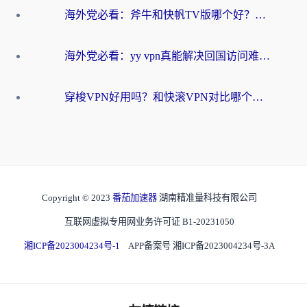
海外党必看：斧牛和快帆TV版哪个好？3分钟选对回国加速器，无缝刷B站、追热剧
海外党必看：yy vpn真能解决回国访问难题？附云极initap测评+免费方案对比
穿梭VPN好用吗？和快滚VPN对比哪个回国效果更好？海外党选回国加速器必看指南
Copyright © 2023
番茄加速器
湖南精准量科技有限公司
互联网虚拟专用网业务许可证 B1-20231050
湘ICP备2023004234号-1
APP备案号 湘ICP备2023004234号-3A