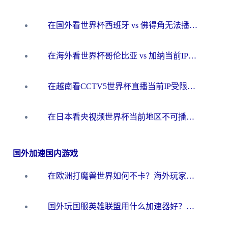
在国外看世界杯西班牙 vs 佛得角无法播放？这篇指南帮你解锁所有中文体育直播
在海外看世界杯哥伦比亚 vs 加纳当前IP受限制？这篇指南帮你流畅看中文解说赛事
在越南看CCTV5世界杯直播当前IP受限制？海外党体育观赛终极指南来了
在日本看央视频世界杯当前地区不可播放？海外党体育观赛终极指南
国外加速国内游戏
在欧洲打魔兽世界如何不卡？海外玩家的国服游戏加速终极攻略
国外玩国服英雄联盟用什么加速器好？海外党亲测有效的国服游戏加速指南