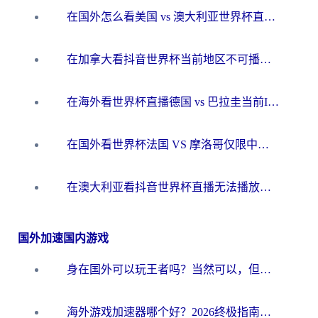
在国外怎么看美国 vs 澳大利亚世界杯直播？海外党必藏的中文解说观赛指南
在加拿大看抖音世界杯当前地区不可播放？海外党体育观赛终极指南
在海外看世界杯直播德国 vs 巴拉圭当前IP受限制？这篇指南帮你轻松解决地区限制
在国外看世界杯法国 VS 摩洛哥仅限中国大陆？别让地域限制拦下你的欢呼
在澳大利亚看抖音世界杯直播无法播放？海外党体育观赛终极指南来了！
国外加速国内游戏
身在国外可以玩王者吗？当然可以，但你需要这份“加速”指南
海外游戏加速器哪个好？2026终极指南帮你畅玩国服+解决卡顿难题