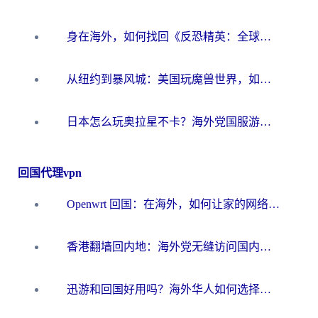
身在海外，如何找回《反恐精英：全球攻势》国服的丝滑手感？一份给你的终极指南
从纽约到暴风城：美国玩魔兽世界，如何找到你的最佳网络航线
日本怎么玩奥拉星不卡？海外党国服游戏加速器选择全攻略
回国代理vpn
Openwrt 回国：在海外，如何让家的网络触手可及
香港翻墙回内地：海外党无缝访问国内资源的加速器选择全攻略
迅游和回国好用吗？海外华人如何选择靠谱的回国加速器