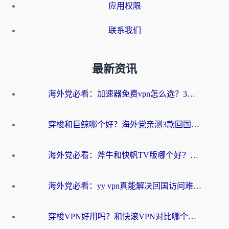
应用权限
联系我们
最新资讯
海外党必看：加速器免费vpn怎么选？3步教你无缝访问国内资源
穿梭和巨鲸哪个好？海外党亲测3款回国加速器，教你避开90%的坑
海外党必看：斧牛和快帆TV版哪个好？3分钟选对回国加速器，无缝刷B站、追热剧
海外党必看：yy vpn真能解决回国访问难题？附云极initap测评+免费方案对比
穿梭VPN好用吗？和快滚VPN对比哪个回国效果更好？海外党选回国加速器必看指南