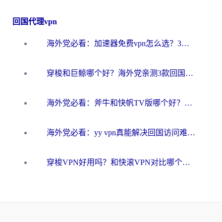
回国代理vpn
海外党必看：加速器免费vpn怎么选？3步教你无缝访问国内资源
穿梭和巨鲸哪个好？海外党亲测3款回国加速器，教你避开90%的坑
海外党必看：斧牛和快帆TV版哪个好？3分钟选对回国加速器，无缝刷B站、追热剧
海外党必看：yy vpn真能解决回国访问难题？附云极initap测评+免费方案对比
穿梭VPN好用吗？和快滚VPN对比哪个回国效果更好？海外党选回国加速器必看指南