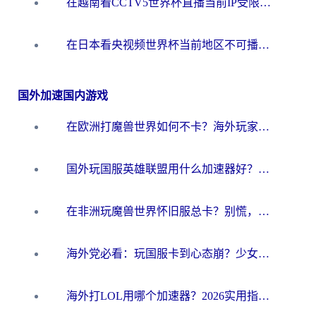
在越南看CCTV5世界杯直播当前IP受限制？海外党体育观赛终极指南来了
在日本看央视频世界杯当前地区不可播放？海外党体育观赛终极指南
国外加速国内游戏
在欧洲打魔兽世界如何不卡？海外玩家的国服游戏加速终极攻略
国外玩国服英雄联盟用什么加速器好？海外党亲测有效的国服游戏加速指南
在非洲玩魔兽世界怀旧服总卡？别慌，这份指南帮你丝滑开荒
海外党必看：玩国服卡到心态崩？少女前线云图计划加速器免费推荐+碧蓝航线足球世界流畅攻略
海外打LOL用哪个加速器？2026实用指南：从延迟到设备适配，一篇解决你的国服游戏痛点