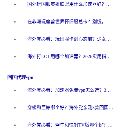
国外玩国服英雄联盟用什么加速器好？海外党亲测有效的国服游戏加速指南
在非洲玩魔兽世界怀旧服总卡？别慌，这份指南帮你丝滑开荒
海外党必看：玩国服卡到心态崩？少女前线云图计划加速器免费推荐+碧蓝航线足球世界流畅攻略
海外打LOL用哪个加速器？2026实用指南：从延迟到设备适配，一篇解决你的国服游戏痛点
回国代理vpn
海外党必看：加速器免费vpn怎么选？3步教你无缝访问国内资源
穿梭和巨鲸哪个好？海外党亲测3款回国加速器，教你避开90%的坑
海外党必看：斧牛和快帆TV版哪个好？3分钟选对回国加速器，无缝刷B站、追热剧