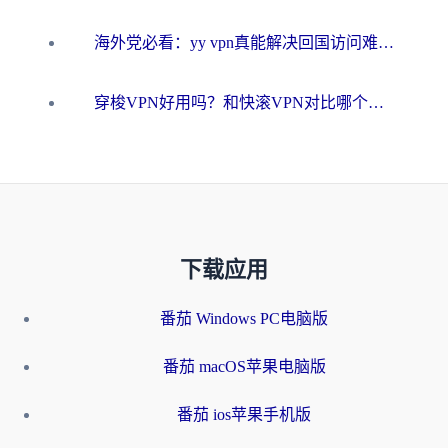
海外党必看：yy vpn真能解决回国访问难题？附云极initap测评+免费方案对比
穿梭VPN好用吗？和快滚VPN对比哪个回国效果更好？海外党选回国加速器必看指南
下载应用
番茄 Windows PC电脑版
番茄 macOS苹果电脑版
番茄 ios苹果手机版