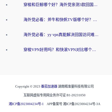
穿梭和巨鲸哪个好？海外党亲测3款回国加速器，教你避开90%的坑
海外党必看：斧牛和快帆TV版哪个好？3分钟选对回国加速器，无缝刷B站、追热剧
海外党必看：yy vpn真能解决回国访问难题？附云极initap测评+免费方案对比
穿梭VPN好用吗？和快滚VPN对比哪个回国效果更好？海外党选回国加速器必看指南
Copyright © 2023
番茄加速器
湖南精准量科技有限公司
互联网虚拟专用网业务许可证 B1-20231050
湘ICP备2023004234号-1
APP备案号 湘ICP备2023004234号-3A