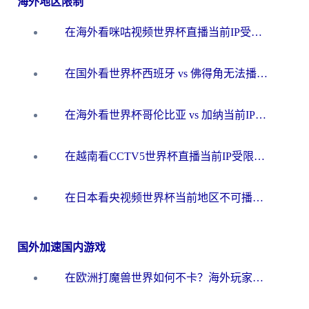
海外地区限制
在海外看咪咕视频世界杯直播当前IP受限制？这篇指南帮你搞定所有体育赛事观看难题
在国外看世界杯西班牙 vs 佛得角无法播放？这篇指南帮你解锁所有中文体育直播
在海外看世界杯哥伦比亚 vs 加纳当前IP受限制？这篇指南帮你流畅看中文解说赛事
在越南看CCTV5世界杯直播当前IP受限制？海外党体育观赛终极指南来了
在日本看央视频世界杯当前地区不可播放？海外党体育观赛终极指南
国外加速国内游戏
在欧洲打魔兽世界如何不卡？海外玩家的国服游戏加速终极攻略