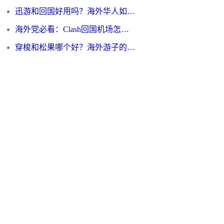
迅游和回国好用吗？海外华人如何选择靠谱的回国加速器
海外党必看：Clash回国机场怎么选？一篇搞定无缝访问国内资源的全攻略
穿梭和松果哪个好？海外游子的数字归乡路，到底该怎么选