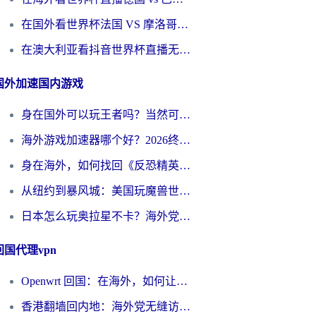
在国外看世界杯法国 VS 摩洛哥仅限中国大陆？别让地域限制拦下你的欢呼
在澳大利亚看抖音世界杯直播无法播放？海外党体育观赛终极指南来了！
国外加速国内游戏
身在国外可以玩王者吗？当然可以，但你需要这份“加速”指南
海外游戏加速器哪个好？2026终极指南帮你畅玩国服+解决卡顿难题
身在海外，如何找回《反恐精英：全球攻势》国服的丝滑手感？一份给你的终极指南
从纽约到暴风城：美国玩魔兽世界，如何找到你的最佳网络航线
日本怎么玩奥拉星不卡？海外党国服游戏加速器选择全攻略
回国代理vpn
Openwrt 回国：在海外，如何让家的网络触手可及
香港翻墙回内地：海外党无缝访问国内资源的加速器选择全攻略