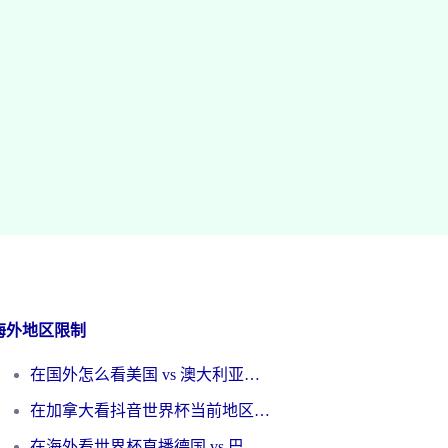
海外地区限制
在国外怎么看美国 vs 澳大利亚世界杯直播？海外党必藏的中文解说观赛指南
在加拿大看抖音世界杯当前地区不可播放？海外党体育观赛终极指南
在海外看世界杯直播德国 vs 巴拉圭当前IP受限制？这篇指南帮你轻松解决地区限制