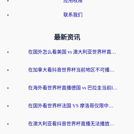
应用权限
联系我们
最新资讯
在国外怎么看美国 vs 澳大利亚世界杯直播？海外党必藏的中文解说观赛指南
在加拿大看抖音世界杯当前地区不可播放？海外党体育观赛终极指南
在海外看世界杯直播德国 vs 巴拉圭当前IP受限制？这篇指南帮你轻松解决地区限制
在国外看世界杯法国 VS 摩洛哥仅限中国大陆？别让地域限制拦下你的欢呼
在澳大利亚看抖音世界杯直播无法播放？海外党体育观赛终极指南来了！