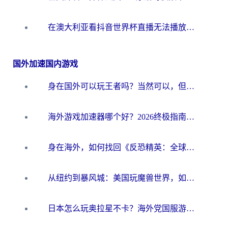
在澳大利亚看抖音世界杯直播无法播放？海外党体育观赛终极指南来了！
国外加速国内游戏
身在国外可以玩王者吗？当然可以，但你需要这份“加速”指南
海外游戏加速器哪个好？2026终极指南帮你畅玩国服+解决卡顿难题
身在海外，如何找回《反恐精英：全球攻势》国服的丝滑手感？一份给你的终极指南
从纽约到暴风城：美国玩魔兽世界，如何找到你的最佳网络航线
日本怎么玩奥拉星不卡？海外党国服游戏加速器选择全攻略