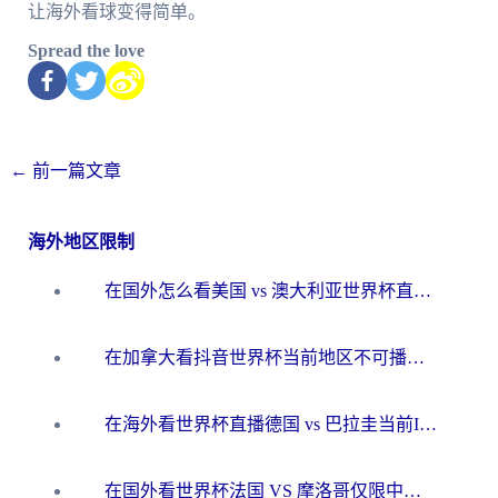
让海外看球变得简单。
Spread the love
←
前一篇文章
海外地区限制
在国外怎么看美国 vs 澳大利亚世界杯直播？海外党必藏的中文解说观赛指南
在加拿大看抖音世界杯当前地区不可播放？海外党体育观赛终极指南
在海外看世界杯直播德国 vs 巴拉圭当前IP受限制？这篇指南帮你轻松解决地区限制
在国外看世界杯法国 VS 摩洛哥仅限中国大陆？别让地域限制拦下你的欢呼