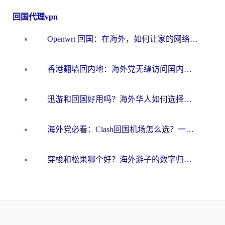
回国代理vpn
Openwrt 回国：在海外，如何让家的网络触手可及
香港翻墙回内地：海外党无缝访问国内资源的加速器选择全攻略
迅游和回国好用吗？海外华人如何选择靠谱的回国加速器
海外党必看：Clash回国机场怎么选？一篇搞定无缝访问国内资源的全攻略
穿梭和松果哪个好？海外游子的数字归乡路，到底该怎么选