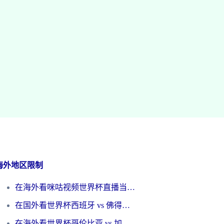
海外地区限制
在海外看咪咕视频世界杯直播当前IP受限制？这篇指南帮你搞定所有体育赛事观看难题
在国外看世界杯西班牙 vs 佛得角无法播放？这篇指南帮你解锁所有中文体育直播
在海外看世界杯哥伦比亚 vs 加纳当前IP受限制？这篇指南帮你流畅看中文解说赛事