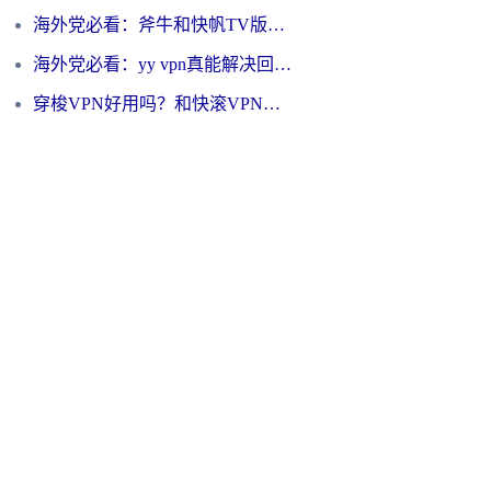
海外党必看：斧牛和快帆TV版哪个好？3分钟选对回国加速器，无缝刷B站、追热剧
海外党必看：yy vpn真能解决回国访问难题？附云极initap测评+免费方案对比
穿梭VPN好用吗？和快滚VPN对比哪个回国效果更好？海外党选回国加速器必看指南