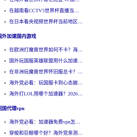
在越南看CCTV5世界杯直播当前IP受限制？海外党体育观赛终极指南来了
在日本看央视频世界杯当前地区不可播放？海外党体育观赛终极指南
国外加速国内游戏
在欧洲打魔兽世界如何不卡？海外玩家的国服游戏加速终极攻略
国外玩国服英雄联盟用什么加速器好？海外党亲测有效的国服游戏加速指南
在非洲玩魔兽世界怀旧服总卡？别慌，这份指南帮你丝滑开荒
海外党必看：玩国服卡到心态崩？少女前线云图计划加速器免费推荐+碧蓝航线足球世界流畅攻略
海外打LOL用哪个加速器？2026实用指南：从延迟到设备适配，一篇解决你的国服游戏痛点
回国代理vpn
海外党必看：加速器免费vpn怎么选？3步教你无缝访问国内资源
穿梭和巨鲸哪个好？海外党亲测3款回国加速器，教你避开90%的坑