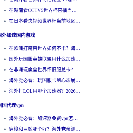
在越南看CCTV5世界杯直播当前IP受限制？海外党体育观赛终极指南来了
在日本看央视频世界杯当前地区不可播放？海外党体育观赛终极指南
国外加速国内游戏
在欧洲打魔兽世界如何不卡？海外玩家的国服游戏加速终极攻略
国外玩国服英雄联盟用什么加速器好？海外党亲测有效的国服游戏加速指南
在非洲玩魔兽世界怀旧服总卡？别慌，这份指南帮你丝滑开荒
海外党必看：玩国服卡到心态崩？少女前线云图计划加速器免费推荐+碧蓝航线足球世界流畅攻略
海外打LOL用哪个加速器？2026实用指南：从延迟到设备适配，一篇解决你的国服游戏痛点
回国代理vpn
海外党必看：加速器免费vpn怎么选？3步教你无缝访问国内资源
穿梭和巨鲸哪个好？海外党亲测3款回国加速器，教你避开90%的坑