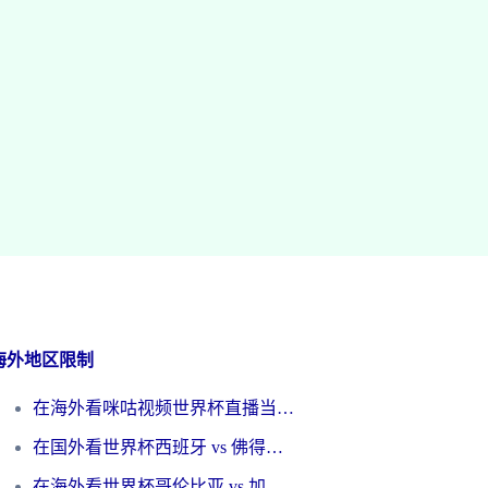
海外地区限制
在海外看咪咕视频世界杯直播当前IP受限制？这篇指南帮你搞定所有体育赛事观看难题
在国外看世界杯西班牙 vs 佛得角无法播放？这篇指南帮你解锁所有中文体育直播
在海外看世界杯哥伦比亚 vs 加纳当前IP受限制？这篇指南帮你流畅看中文解说赛事