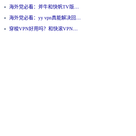
海外党必看：斧牛和快帆TV版哪个好？3分钟选对回国加速器，无缝刷B站、追热剧
海外党必看：yy vpn真能解决回国访问难题？附云极initap测评+免费方案对比
穿梭VPN好用吗？和快滚VPN对比哪个回国效果更好？海外党选回国加速器必看指南