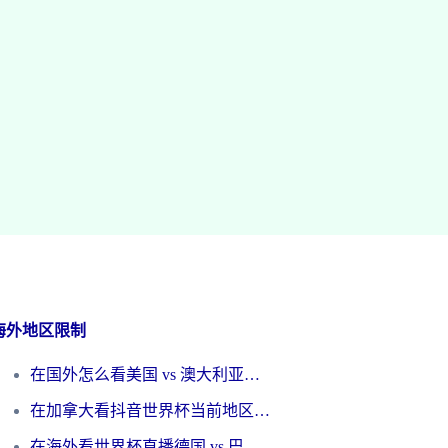
海外地区限制
在国外怎么看美国 vs 澳大利亚世界杯直播？海外党必藏的中文解说观赛指南
在加拿大看抖音世界杯当前地区不可播放？海外党体育观赛终极指南
在海外看世界杯直播德国 vs 巴拉圭当前IP受限制？这篇指南帮你轻松解决地区限制