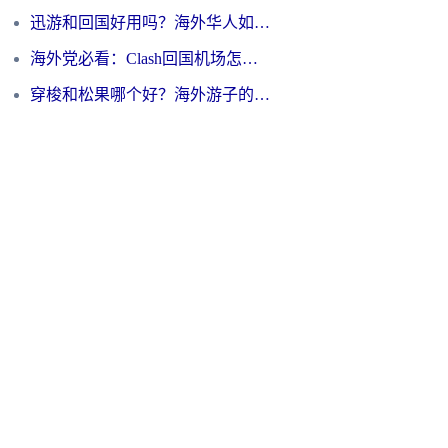
迅游和回国好用吗？海外华人如何选择靠谱的回国加速器
海外党必看：Clash回国机场怎么选？一篇搞定无缝访问国内资源的全攻略
穿梭和松果哪个好？海外游子的数字归乡路，到底该怎么选