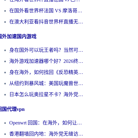
在国外看世界杯法国 VS 摩洛哥仅限中国大陆？别让地域限制拦下你的欢呼
在澳大利亚看抖音世界杯直播无法播放？海外党体育观赛终极指南来了！
国外加速国内游戏
身在国外可以玩王者吗？当然可以，但你需要这份“加速”指南
海外游戏加速器哪个好？2026终极指南帮你畅玩国服+解决卡顿难题
身在海外，如何找回《反恐精英：全球攻势》国服的丝滑手感？一份给你的终极指南
从纽约到暴风城：美国玩魔兽世界，如何找到你的最佳网络航线
日本怎么玩奥拉星不卡？海外党国服游戏加速器选择全攻略
回国代理vpn
Openwrt 回国：在海外，如何让家的网络触手可及
香港翻墙回内地：海外党无缝访问国内资源的加速器选择全攻略