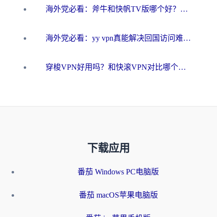
海外党必看：斧牛和快帆TV版哪个好？3分钟选对回国加速器，无缝刷B站、追热剧
海外党必看：yy vpn真能解决回国访问难题？附云极initap测评+免费方案对比
穿梭VPN好用吗？和快滚VPN对比哪个回国效果更好？海外党选回国加速器必看指南
下载应用
番茄 Windows PC电脑版
番茄 macOS苹果电脑版