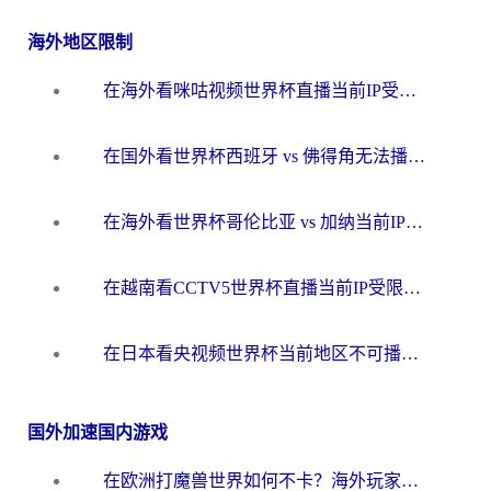
海外地区限制
在海外看咪咕视频世界杯直播当前IP受限制？这篇指南帮你搞定所有体育赛事观看难题
在国外看世界杯西班牙 vs 佛得角无法播放？这篇指南帮你解锁所有中文体育直播
在海外看世界杯哥伦比亚 vs 加纳当前IP受限制？这篇指南帮你流畅看中文解说赛事
在越南看CCTV5世界杯直播当前IP受限制？海外党体育观赛终极指南来了
在日本看央视频世界杯当前地区不可播放？海外党体育观赛终极指南
国外加速国内游戏
在欧洲打魔兽世界如何不卡？海外玩家的国服游戏加速终极攻略