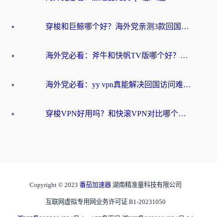
穿梭和巨鲸哪个好？海外党亲测3款回国加速器，教你避开90%的坑
海外党必看：斧牛和快帆TV版哪个好？3分钟选对回国加速器，无缝刷B站、追热剧
海外党必看：yy vpn真能解决回国访问难题？附云极initap测评+免费方案对比
穿梭VPN好用吗？和快滚VPN对比哪个回国效果更好？海外党选回国加速器必看指南
Copyright © 2023
番茄加速器
湖南精准量科技有限公司
互联网虚拟专用网业务许可证 B1-20231050