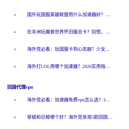
国外玩国服英雄联盟用什么加速器好？海外党亲测有效的国服游戏加速指南
在非洲玩魔兽世界怀旧服总卡？别慌，这份指南帮你丝滑开荒
海外党必看：玩国服卡到心态崩？少女前线云图计划加速器免费推荐+碧蓝航线足球世界流畅攻略
海外打LOL用哪个加速器？2026实用指南：从延迟到设备适配，一篇解决你的国服游戏痛点
回国代理vpn
海外党必看：加速器免费vpn怎么选？3步教你无缝访问国内资源
穿梭和巨鲸哪个好？海外党亲测3款回国加速器，教你避开90%的坑