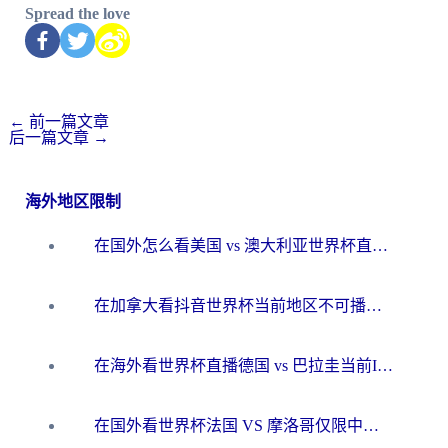
Spread the love
←
前一篇文章
后一篇文章
→
海外地区限制
在国外怎么看美国 vs 澳大利亚世界杯直播？海外党必藏的中文解说观赛指南
在加拿大看抖音世界杯当前地区不可播放？海外党体育观赛终极指南
在海外看世界杯直播德国 vs 巴拉圭当前IP受限制？这篇指南帮你轻松解决地区限制
在国外看世界杯法国 VS 摩洛哥仅限中国大陆？别让地域限制拦下你的欢呼