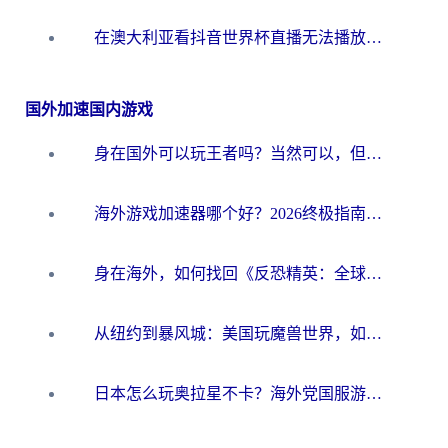
在澳大利亚看抖音世界杯直播无法播放？海外党体育观赛终极指南来了！
国外加速国内游戏
身在国外可以玩王者吗？当然可以，但你需要这份“加速”指南
海外游戏加速器哪个好？2026终极指南帮你畅玩国服+解决卡顿难题
身在海外，如何找回《反恐精英：全球攻势》国服的丝滑手感？一份给你的终极指南
从纽约到暴风城：美国玩魔兽世界，如何找到你的最佳网络航线
日本怎么玩奥拉星不卡？海外党国服游戏加速器选择全攻略