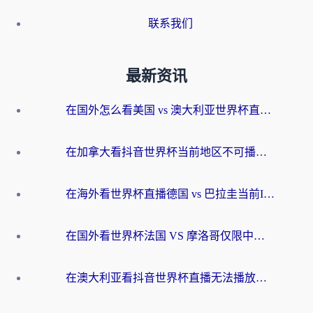
联系我们
最新资讯
在国外怎么看美国 vs 澳大利亚世界杯直播？海外党必藏的中文解说观赛指南
在加拿大看抖音世界杯当前地区不可播放？海外党体育观赛终极指南
在海外看世界杯直播德国 vs 巴拉圭当前IP受限制？这篇指南帮你轻松解决地区限制
在国外看世界杯法国 VS 摩洛哥仅限中国大陆？别让地域限制拦下你的欢呼
在澳大利亚看抖音世界杯直播无法播放？海外党体育观赛终极指南来了！