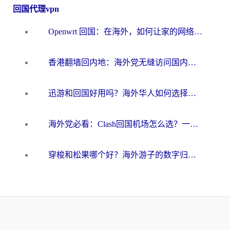
回国代理vpn
Openwrt 回国：在海外，如何让家的网络触手可及
香港翻墙回内地：海外党无缝访问国内资源的加速器选择全攻略
迅游和回国好用吗？海外华人如何选择靠谱的回国加速器
海外党必看：Clash回国机场怎么选？一篇搞定无缝访问国内资源的全攻略
穿梭和松果哪个好？海外游子的数字归乡路，到底该怎么选