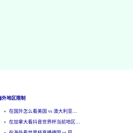
海外地区限制
在国外怎么看美国 vs 澳大利亚世界杯直播？海外党必藏的中文解说观赛指南
在加拿大看抖音世界杯当前地区不可播放？海外党体育观赛终极指南
在海外看世界杯直播德国 vs 巴拉圭当前IP受限制？这篇指南帮你轻松解决地区限制