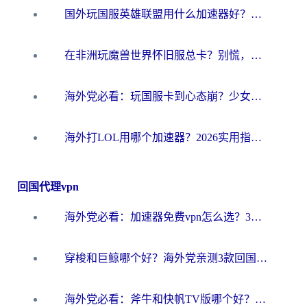
国外玩国服英雄联盟用什么加速器好？海外党亲测有效的国服游戏加速指南
在非洲玩魔兽世界怀旧服总卡？别慌，这份指南帮你丝滑开荒
海外党必看：玩国服卡到心态崩？少女前线云图计划加速器免费推荐+碧蓝航线足球世界流畅攻略
海外打LOL用哪个加速器？2026实用指南：从延迟到设备适配，一篇解决你的国服游戏痛点
回国代理vpn
海外党必看：加速器免费vpn怎么选？3步教你无缝访问国内资源
穿梭和巨鲸哪个好？海外党亲测3款回国加速器，教你避开90%的坑
海外党必看：斧牛和快帆TV版哪个好？3分钟选对回国加速器，无缝刷B站、追热剧