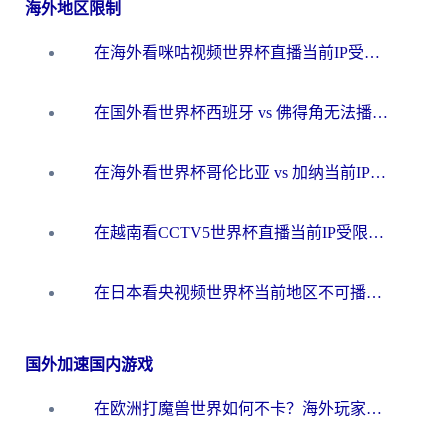
海外地区限制
在海外看咪咕视频世界杯直播当前IP受限制？这篇指南帮你搞定所有体育赛事观看难题
在国外看世界杯西班牙 vs 佛得角无法播放？这篇指南帮你解锁所有中文体育直播
在海外看世界杯哥伦比亚 vs 加纳当前IP受限制？这篇指南帮你流畅看中文解说赛事
在越南看CCTV5世界杯直播当前IP受限制？海外党体育观赛终极指南来了
在日本看央视频世界杯当前地区不可播放？海外党体育观赛终极指南
国外加速国内游戏
在欧洲打魔兽世界如何不卡？海外玩家的国服游戏加速终极攻略