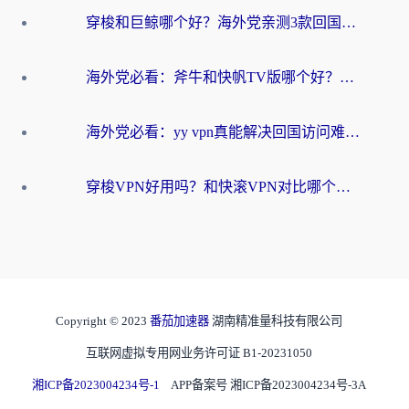
穿梭和巨鲸哪个好？海外党亲测3款回国加速器，教你避开90%的坑
海外党必看：斧牛和快帆TV版哪个好？3分钟选对回国加速器，无缝刷B站、追热剧
海外党必看：yy vpn真能解决回国访问难题？附云极initap测评+免费方案对比
穿梭VPN好用吗？和快滚VPN对比哪个回国效果更好？海外党选回国加速器必看指南
Copyright © 2023
番茄加速器
湖南精准量科技有限公司
互联网虚拟专用网业务许可证 B1-20231050
湘ICP备2023004234号-1
APP备案号 湘ICP备2023004234号-3A