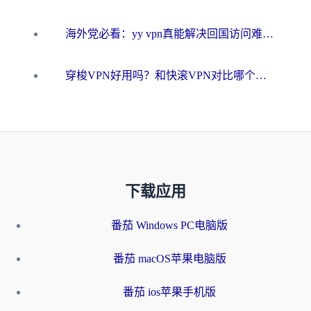
海外党必看：yy vpn真能解决回国访问难题？附云极initap测评+免费方案对比
穿梭VPN好用吗？和快滚VPN对比哪个回国效果更好？海外党选回国加速器必看指南
下载应用
番茄 Windows PC电脑版
番茄 macOS苹果电脑版
番茄 ios苹果手机版