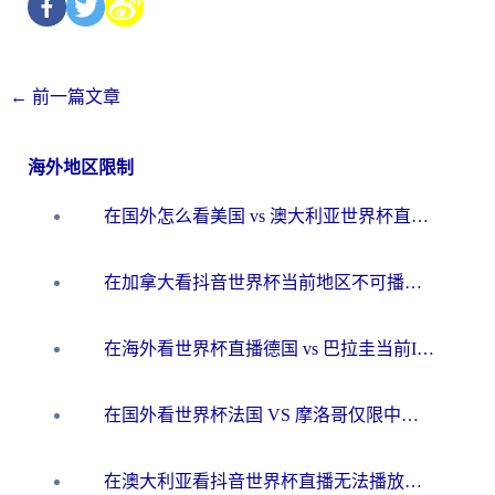
←
前一篇文章
海外地区限制
在国外怎么看美国 vs 澳大利亚世界杯直播？海外党必藏的中文解说观赛指南
在加拿大看抖音世界杯当前地区不可播放？海外党体育观赛终极指南
在海外看世界杯直播德国 vs 巴拉圭当前IP受限制？这篇指南帮你轻松解决地区限制
在国外看世界杯法国 VS 摩洛哥仅限中国大陆？别让地域限制拦下你的欢呼
在澳大利亚看抖音世界杯直播无法播放？海外党体育观赛终极指南来了！