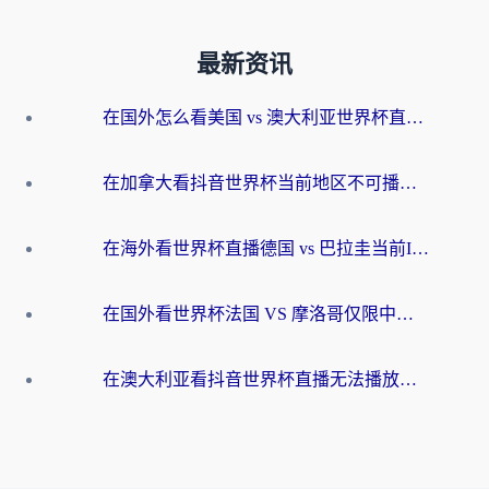
最新资讯
在国外怎么看美国 vs 澳大利亚世界杯直播？海外党必藏的中文解说观赛指南
在加拿大看抖音世界杯当前地区不可播放？海外党体育观赛终极指南
在海外看世界杯直播德国 vs 巴拉圭当前IP受限制？这篇指南帮你轻松解决地区限制
在国外看世界杯法国 VS 摩洛哥仅限中国大陆？别让地域限制拦下你的欢呼
在澳大利亚看抖音世界杯直播无法播放？海外党体育观赛终极指南来了！