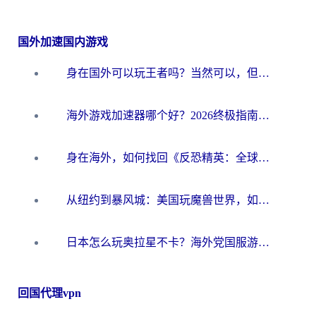
国外加速国内游戏
身在国外可以玩王者吗？当然可以，但你需要这份“加速”指南
海外游戏加速器哪个好？2026终极指南帮你畅玩国服+解决卡顿难题
身在海外，如何找回《反恐精英：全球攻势》国服的丝滑手感？一份给你的终极指南
从纽约到暴风城：美国玩魔兽世界，如何找到你的最佳网络航线
日本怎么玩奥拉星不卡？海外党国服游戏加速器选择全攻略
回国代理vpn