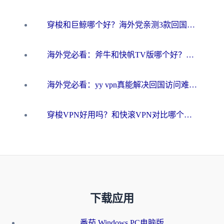
穿梭和巨鲸哪个好？海外党亲测3款回国加速器，教你避开90%的坑
海外党必看：斧牛和快帆TV版哪个好？3分钟选对回国加速器，无缝刷B站、追热剧
海外党必看：yy vpn真能解决回国访问难题？附云极initap测评+免费方案对比
穿梭VPN好用吗？和快滚VPN对比哪个回国效果更好？海外党选回国加速器必看指南
下载应用
番茄 Windows PC电脑版