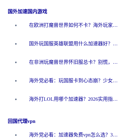
国外加速国内游戏
在欧洲打魔兽世界如何不卡？海外玩家的国服游戏加速终极攻略
国外玩国服英雄联盟用什么加速器好？海外党亲测有效的国服游戏加速指南
在非洲玩魔兽世界怀旧服总卡？别慌，这份指南帮你丝滑开荒
海外党必看：玩国服卡到心态崩？少女前线云图计划加速器免费推荐+碧蓝航线足球世界流畅攻略
海外打LOL用哪个加速器？2026实用指南：从延迟到设备适配，一篇解决你的国服游戏痛点
回国代理vpn
海外党必看：加速器免费vpn怎么选？3步教你无缝访问国内资源