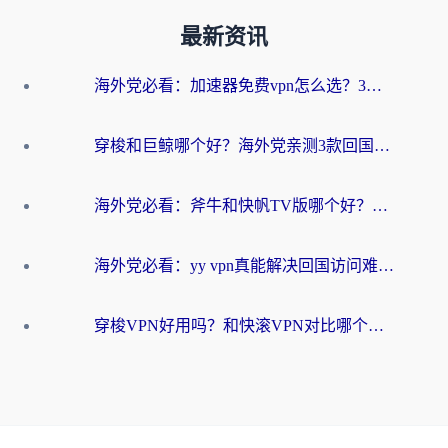
最新资讯
海外党必看：加速器免费vpn怎么选？3步教你无缝访问国内资源
穿梭和巨鲸哪个好？海外党亲测3款回国加速器，教你避开90%的坑
海外党必看：斧牛和快帆TV版哪个好？3分钟选对回国加速器，无缝刷B站、追热剧
海外党必看：yy vpn真能解决回国访问难题？附云极initap测评+免费方案对比
穿梭VPN好用吗？和快滚VPN对比哪个回国效果更好？海外党选回国加速器必看指南