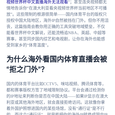
视频世界杯中文直播海外无法观看
”；甚至连央视频都无
情地告诉你“在澳大利亚看央视频世界杯当前地区不可播
放”。这些限制的根源很简单——国内体育平台的版权只
授权中国大陆地区，海外IP自然被挡在门外。但你不用沮
丧，这篇指南会教你用正确的工具突破地域壁垒，不仅
能看世界杯中文解说，还能流畅追NBA、英超、中超等
赛事，甚至同步国内综艺和电视剧，让你在海外也能感
受到家乡的“体育温度”。
为什么海外看国内体育直播会被
“拒之门外”？
国内的体育平台比如CCTV5、咪咕视频、腾讯体育等，
都和赛事版权方签了地域限制协议。平台会通过检测你
的IP地址来判断你是否在中国大陆——如果IP显示在澳大
利亚或其他海外地区，就会直接拒绝访问。这就像你拿
着外国护照想进国内的某些场馆，没有“通行证”是不行
的。而这个“通行证”，就是能把你的海外IP转换成国内IP