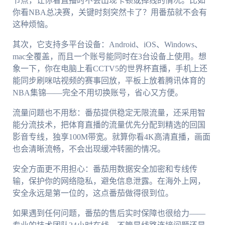
节点，让你看直播时不会出现卡顿或掉线的情况。比如
你看NBA总决赛，关键时刻突然卡了？用番茄就不会有
这种烦恼。
其次，它支持多平台设备：Android、iOS、Windows、
mac全覆盖，而且一个账号能同时在3台设备上使用。想
象一下，你在电脑上看CCTV5的世界杯直播，手机上还
能同步刷咪咕视频的赛事回放，平板上放着腾讯体育的
NBA集锦——完全不用切换账号，省心又方便。
流量问题也不用愁：番茄提供稳定无限流量，还采用智
能分流技术，把体育直播的流量优先分配到精选的回国
影音专线，独享100M带宽。就算你看4K高清直播，画面
也会清晰流畅，不会出现缓冲转圈的情况。
安全方面更不用担心：番茄用数据安全加密和专线传
输，保护你的网络隐私，避免信息泄露。在海外上网，
安全永远是第一位的，这点番茄做得很到位。
如果遇到任何问题，番茄的售后实时保障也很给力——