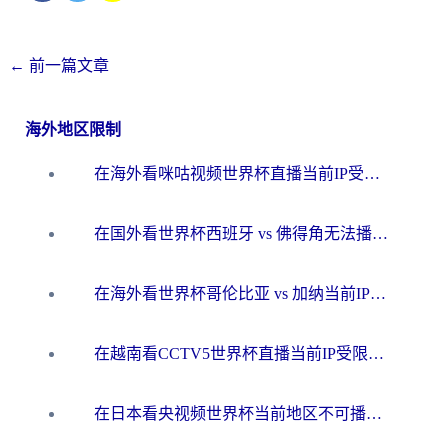
←
前一篇文章
海外地区限制
在海外看咪咕视频世界杯直播当前IP受限制？这篇指南帮你搞定所有体育赛事观看难题
在国外看世界杯西班牙 vs 佛得角无法播放？这篇指南帮你解锁所有中文体育直播
在海外看世界杯哥伦比亚 vs 加纳当前IP受限制？这篇指南帮你流畅看中文解说赛事
在越南看CCTV5世界杯直播当前IP受限制？海外党体育观赛终极指南来了
在日本看央视频世界杯当前地区不可播放？海外党体育观赛终极指南