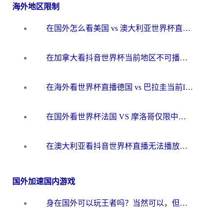
海外地区限制
在国外怎么看美国 vs 澳大利亚世界杯直播？海外党必藏的中文解说观赛指南
在加拿大看抖音世界杯当前地区不可播放？海外党体育观赛终极指南
在海外看世界杯直播德国 vs 巴拉圭当前IP受限制？这篇指南帮你轻松解决地区限制
在国外看世界杯法国 VS 摩洛哥仅限中国大陆？别让地域限制拦下你的欢呼
在澳大利亚看抖音世界杯直播无法播放？海外党体育观赛终极指南来了！
国外加速国内游戏
身在国外可以玩王者吗？当然可以，但你需要这份“加速”指南