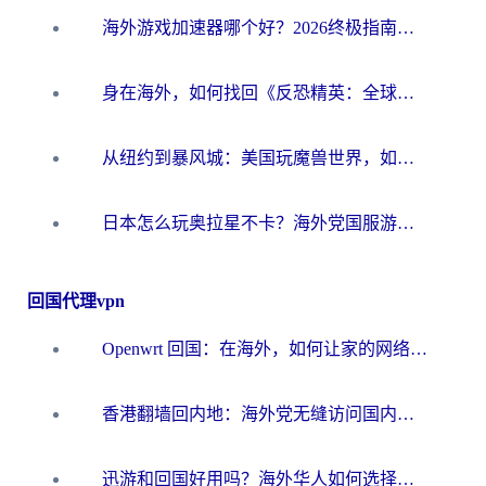
海外游戏加速器哪个好？2026终极指南帮你畅玩国服+解决卡顿难题
身在海外，如何找回《反恐精英：全球攻势》国服的丝滑手感？一份给你的终极指南
从纽约到暴风城：美国玩魔兽世界，如何找到你的最佳网络航线
日本怎么玩奥拉星不卡？海外党国服游戏加速器选择全攻略
回国代理vpn
Openwrt 回国：在海外，如何让家的网络触手可及
香港翻墙回内地：海外党无缝访问国内资源的加速器选择全攻略
迅游和回国好用吗？海外华人如何选择靠谱的回国加速器