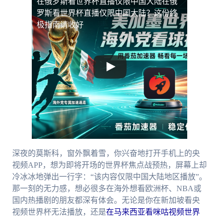
在俄罗斯看世界杯直播仅限中国大陆
在俄
罗斯看世界杯直播仅限中国大陆？这份终
极指南请收好
深夜的莫斯科，窗外飘着雪，你兴奋地打开手机上的央
视频APP，想为即将开场的世界杯焦点战预热，屏幕上却
冷冰冰地弹出一行字：“该内容仅限中国大陆地区播放”。
那一刻的无力感，想必很多在海外想看欧洲杯、NBA或
国内热播剧的朋友都深有体会。无论是你在新加坡看央
视频世界杯无法播放，还是
在马来西亚看咪咕视频世界