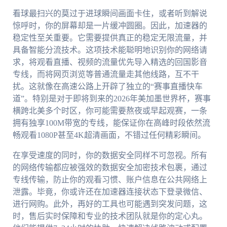
看球最扫兴的莫过于进球瞬间画面卡住，或者听到解说
惊呼时，你的屏幕却是一片缓冲圆圈。因此，加速器的
稳定性至关重要。它需要提供真正的稳定无限流量，并
具备智能分流技术。这项技术能聪明地识别你的网络请
求，将观看直播、视频的流量优先导入精选的回国影音
专线，而将网页浏览等普通流量走其他线路，互不干
扰。这就像在高速公路上开辟了独立的“赛事直播快车
道”。特别是对于即将到来的2026年美加墨世界杯，赛事
横跨北美多个时区，你可能需要熬夜或早起观赛，一条
拥有独享100M带宽的专线，能保证你在高峰时段依然流
畅观看1080P甚至4K超清画面，不错过任何精彩瞬间。
在享受速度的同时，你的数据安全同样不可忽视。所有
的网络传输都应被强效的数据安全加密技术包裹，通过
专线传输，防止你的观看习惯、账户信息在公共网络上
泄露。毕竟，你或许还在加速器连接状态下登录微信、
进行网购。此外，再好的工具也可能遇到突发问题，这
时，售后实时保障和专业的技术团队就是你的定心丸。