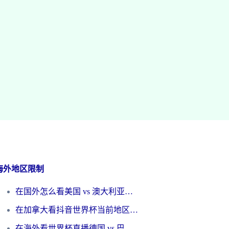
海外地区限制
在国外怎么看美国 vs 澳大利亚世界杯直播？海外党必藏的中文解说观赛指南
在加拿大看抖音世界杯当前地区不可播放？海外党体育观赛终极指南
在海外看世界杯直播德国 vs 巴拉圭当前IP受限制？这篇指南帮你轻松解决地区限制