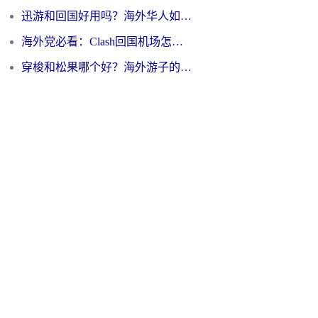
迅游和回国好用吗？海外华人如何选择靠谱的回国加速器
海外党必看：Clash回国机场怎么选？一篇搞定无缝访问国内资源的全攻略
穿梭和松果哪个好？海外游子的数字归乡路，到底该怎么选