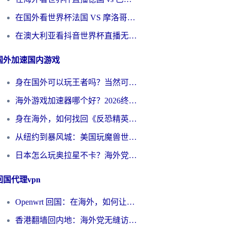
在国外看世界杯法国 VS 摩洛哥仅限中国大陆？别让地域限制拦下你的欢呼
在澳大利亚看抖音世界杯直播无法播放？海外党体育观赛终极指南来了！
国外加速国内游戏
身在国外可以玩王者吗？当然可以，但你需要这份“加速”指南
海外游戏加速器哪个好？2026终极指南帮你畅玩国服+解决卡顿难题
身在海外，如何找回《反恐精英：全球攻势》国服的丝滑手感？一份给你的终极指南
从纽约到暴风城：美国玩魔兽世界，如何找到你的最佳网络航线
日本怎么玩奥拉星不卡？海外党国服游戏加速器选择全攻略
回国代理vpn
Openwrt 回国：在海外，如何让家的网络触手可及
香港翻墙回内地：海外党无缝访问国内资源的加速器选择全攻略