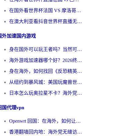
在国外看世界杯法国 VS 摩洛哥仅限中国大陆？别让地域限制拦下你的欢呼
在澳大利亚看抖音世界杯直播无法播放？海外党体育观赛终极指南来了！
国外加速国内游戏
身在国外可以玩王者吗？当然可以，但你需要这份“加速”指南
海外游戏加速器哪个好？2026终极指南帮你畅玩国服+解决卡顿难题
身在海外，如何找回《反恐精英：全球攻势》国服的丝滑手感？一份给你的终极指南
从纽约到暴风城：美国玩魔兽世界，如何找到你的最佳网络航线
日本怎么玩奥拉星不卡？海外党国服游戏加速器选择全攻略
回国代理vpn
Openwrt 回国：在海外，如何让家的网络触手可及
香港翻墙回内地：海外党无缝访问国内资源的加速器选择全攻略