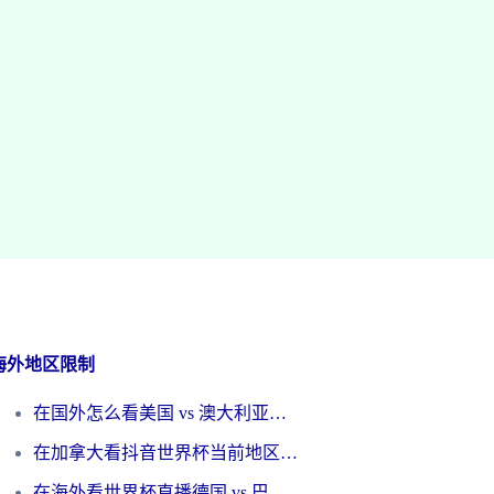
海外地区限制
在国外怎么看美国 vs 澳大利亚世界杯直播？海外党必藏的中文解说观赛指南
在加拿大看抖音世界杯当前地区不可播放？海外党体育观赛终极指南
在海外看世界杯直播德国 vs 巴拉圭当前IP受限制？这篇指南帮你轻松解决地区限制