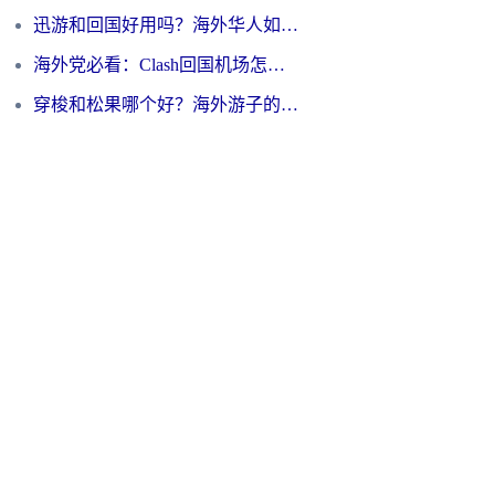
迅游和回国好用吗？海外华人如何选择靠谱的回国加速器
海外党必看：Clash回国机场怎么选？一篇搞定无缝访问国内资源的全攻略
穿梭和松果哪个好？海外游子的数字归乡路，到底该怎么选