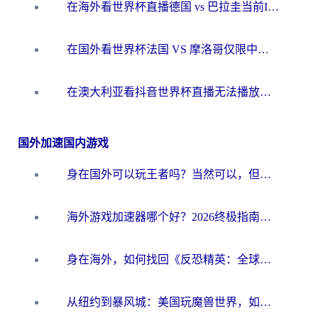
在海外看世界杯直播德国 vs 巴拉圭当前IP受限制？这篇指南帮你轻松解决地区限制
在国外看世界杯法国 VS 摩洛哥仅限中国大陆？别让地域限制拦下你的欢呼
在澳大利亚看抖音世界杯直播无法播放？海外党体育观赛终极指南来了！
国外加速国内游戏
身在国外可以玩王者吗？当然可以，但你需要这份“加速”指南
海外游戏加速器哪个好？2026终极指南帮你畅玩国服+解决卡顿难题
身在海外，如何找回《反恐精英：全球攻势》国服的丝滑手感？一份给你的终极指南
从纽约到暴风城：美国玩魔兽世界，如何找到你的最佳网络航线