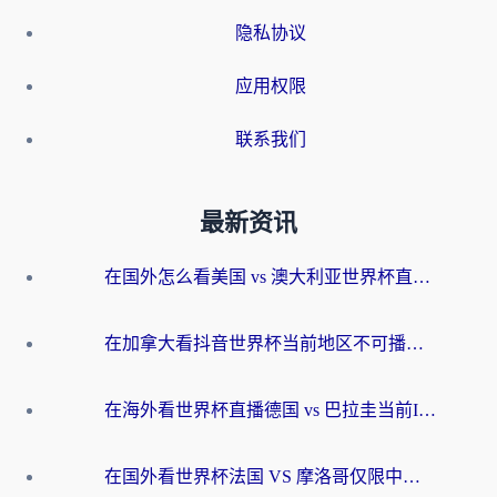
隐私协议
应用权限
联系我们
最新资讯
在国外怎么看美国 vs 澳大利亚世界杯直播？海外党必藏的中文解说观赛指南
在加拿大看抖音世界杯当前地区不可播放？海外党体育观赛终极指南
在海外看世界杯直播德国 vs 巴拉圭当前IP受限制？这篇指南帮你轻松解决地区限制
在国外看世界杯法国 VS 摩洛哥仅限中国大陆？别让地域限制拦下你的欢呼