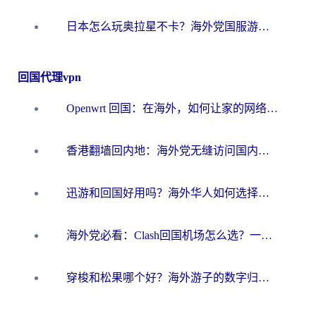
日本怎么玩奥拉星不卡？海外党国服游戏加速器选择全攻略
回国代理vpn
Openwrt 回国：在海外，如何让家的网络触手可及
香港翻墙回内地：海外党无缝访问国内资源的加速器选择全攻略
迅游和回国好用吗？海外华人如何选择靠谱的回国加速器
海外党必看：Clash回国机场怎么选？一篇搞定无缝访问国内资源的全攻略
穿梭和松果哪个好？海外游子的数字归乡路，到底该怎么选