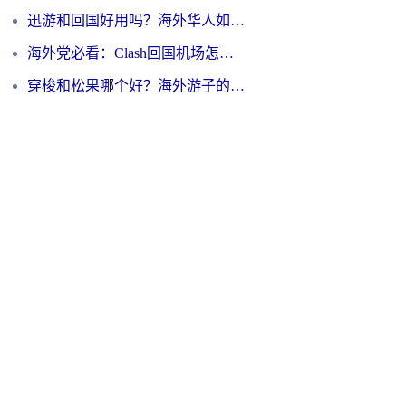
迅游和回国好用吗？海外华人如何选择靠谱的回国加速器
海外党必看：Clash回国机场怎么选？一篇搞定无缝访问国内资源的全攻略
穿梭和松果哪个好？海外游子的数字归乡路，到底该怎么选