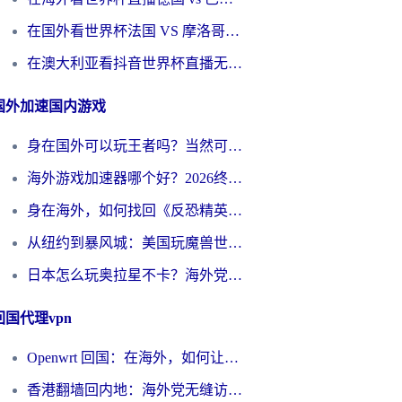
在国外看世界杯法国 VS 摩洛哥仅限中国大陆？别让地域限制拦下你的欢呼
在澳大利亚看抖音世界杯直播无法播放？海外党体育观赛终极指南来了！
国外加速国内游戏
身在国外可以玩王者吗？当然可以，但你需要这份“加速”指南
海外游戏加速器哪个好？2026终极指南帮你畅玩国服+解决卡顿难题
身在海外，如何找回《反恐精英：全球攻势》国服的丝滑手感？一份给你的终极指南
从纽约到暴风城：美国玩魔兽世界，如何找到你的最佳网络航线
日本怎么玩奥拉星不卡？海外党国服游戏加速器选择全攻略
回国代理vpn
Openwrt 回国：在海外，如何让家的网络触手可及
香港翻墙回内地：海外党无缝访问国内资源的加速器选择全攻略