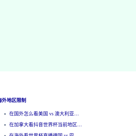
海外地区限制
在国外怎么看美国 vs 澳大利亚世界杯直播？海外党必藏的中文解说观赛指南
在加拿大看抖音世界杯当前地区不可播放？海外党体育观赛终极指南
在海外看世界杯直播德国 vs 巴拉圭当前IP受限制？这篇指南帮你轻松解决地区限制