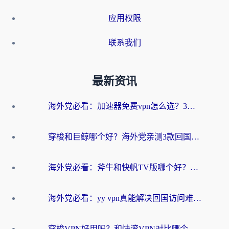
应用权限
联系我们
最新资讯
海外党必看：加速器免费vpn怎么选？3步教你无缝访问国内资源
穿梭和巨鲸哪个好？海外党亲测3款回国加速器，教你避开90%的坑
海外党必看：斧牛和快帆TV版哪个好？3分钟选对回国加速器，无缝刷B站、追热剧
海外党必看：yy vpn真能解决回国访问难题？附云极initap测评+免费方案对比
穿梭VPN好用吗？和快滚VPN对比哪个回国效果更好？海外党选回国加速器必看指南