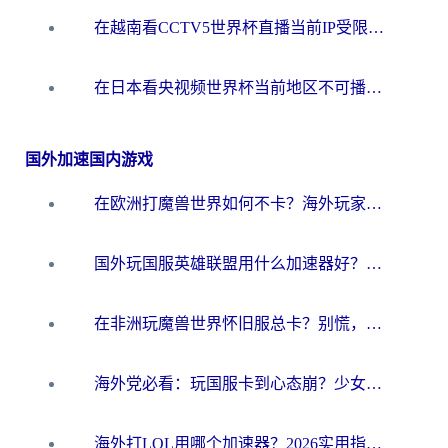
在越南看CCTV5世界杯直播当前IP受限制？海外党体育观赛终极指南来了
在日本看央视频世界杯当前地区不可播放？海外党体育观赛终极指南
国外加速国内游戏
在欧洲打魔兽世界如何不卡？海外玩家的国服游戏加速终极攻略
国外玩国服英雄联盟用什么加速器好？海外党亲测有效的国服游戏加速指南
在非洲玩魔兽世界怀旧服总卡？别慌，这份指南帮你丝滑开荒
海外党必看：玩国服卡到心态崩？少女前线云图计划加速器免费推荐+碧蓝航线足球世界流畅攻略
海外打LOL用哪个加速器？2026实用指南：从延迟到设备适配，一篇解决你的国服游戏痛点