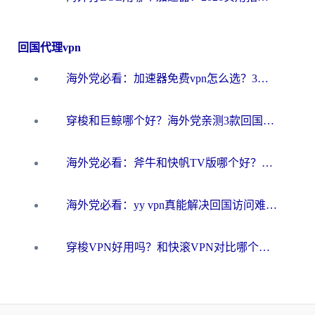
回国代理vpn
海外党必看：加速器免费vpn怎么选？3步教你无缝访问国内资源
穿梭和巨鲸哪个好？海外党亲测3款回国加速器，教你避开90%的坑
海外党必看：斧牛和快帆TV版哪个好？3分钟选对回国加速器，无缝刷B站、追热剧
海外党必看：yy vpn真能解决回国访问难题？附云极initap测评+免费方案对比
穿梭VPN好用吗？和快滚VPN对比哪个回国效果更好？海外党选回国加速器必看指南