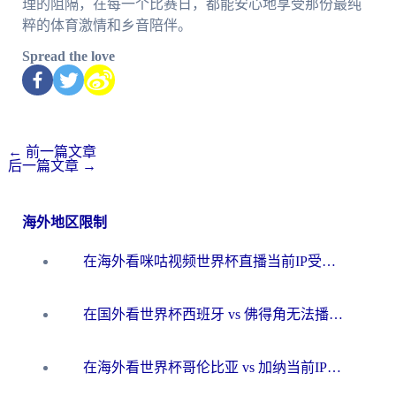
理的阻隔，在每一个比赛日，都能安心地享受那份最纯
粹的体育激情和乡音陪伴。
Spread the love
←
前一篇文章
后一篇文章
→
海外地区限制
在海外看咪咕视频世界杯直播当前IP受限制？这篇指南帮你搞定所有体育赛事观看难题
在国外看世界杯西班牙 vs 佛得角无法播放？这篇指南帮你解锁所有中文体育直播
在海外看世界杯哥伦比亚 vs 加纳当前IP受限制？这篇指南帮你流畅看中文解说赛事