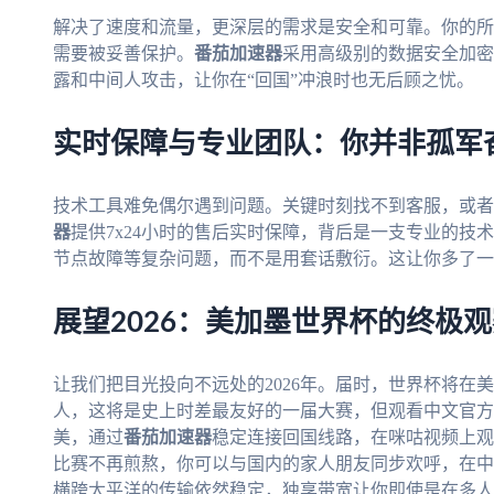
解决了速度和流量，更深层的需求是安全和可靠。你的所
需要被妥善保护。
番茄加速器
采用高级别的数据安全加密
露和中间人攻击，让你在“回国”冲浪时也无后顾之忧。
实时保障与专业团队：你并非孤军
技术工具难免偶尔遇到问题。关键时刻找不到客服，或者
器
提供7x24小时的售后实时保障，背后是一支专业的技
节点故障等复杂问题，而不是用套话敷衍。这让你多了一
展望2026：美加墨世界杯的终极
让我们把目光投向不远处的2026年。届时，世界杯将在
人，这将是史上时差最友好的一届大赛，但观看中文官方
美，通过
番茄加速器
稳定连接回国线路，在咪咕视频上观
比赛不再煎熬，你可以与国内的家人朋友同步欢呼，在中
横跨太平洋的传输依然稳定，独享带宽让你即使是在多人