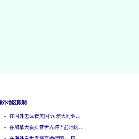
海外地区限制
在国外怎么看美国 vs 澳大利亚世界杯直播？海外党必藏的中文解说观赛指南
在加拿大看抖音世界杯当前地区不可播放？海外党体育观赛终极指南
在海外看世界杯直播德国 vs 巴拉圭当前IP受限制？这篇指南帮你轻松解决地区限制