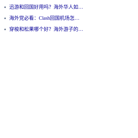
迅游和回国好用吗？海外华人如何选择靠谱的回国加速器
海外党必看：Clash回国机场怎么选？一篇搞定无缝访问国内资源的全攻略
穿梭和松果哪个好？海外游子的数字归乡路，到底该怎么选