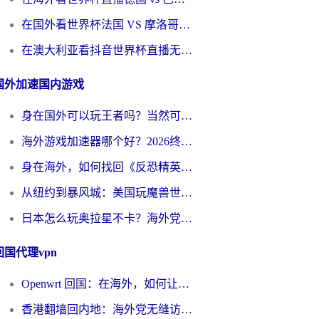
在国外看世界杯法国 VS 摩洛哥仅限中国大陆？别让地域限制拦下你的欢呼
在澳大利亚看抖音世界杯直播无法播放？海外党体育观赛终极指南来了！
国外加速国内游戏
身在国外可以玩王者吗？当然可以，但你需要这份“加速”指南
海外游戏加速器哪个好？2026终极指南帮你畅玩国服+解决卡顿难题
身在海外，如何找回《反恐精英：全球攻势》国服的丝滑手感？一份给你的终极指南
从纽约到暴风城：美国玩魔兽世界，如何找到你的最佳网络航线
日本怎么玩奥拉星不卡？海外党国服游戏加速器选择全攻略
回国代理vpn
Openwrt 回国：在海外，如何让家的网络触手可及
香港翻墙回内地：海外党无缝访问国内资源的加速器选择全攻略